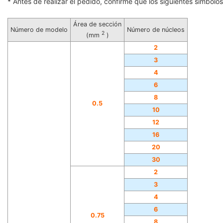
* Antes de realizar el pedido, confirme que los siguientes símbolos 
Área de sección
Número de modelo
Número de núcleos
2
(mm
)
2
3
4
6
8
0.5
10
12
16
20
30
2
3
4
6
0.75
8