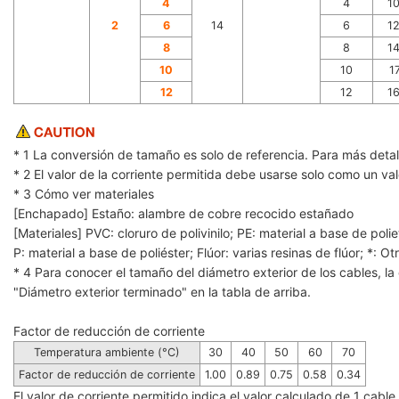
4
4
1
2
6
14
6
1
8
8
1
10
10
1
12
12
1
* 1 La conversión de tamaño es solo de referencia. Para más detal
* 2 El valor de la corriente permitida debe usarse solo como un va
* 3 Cómo ver materiales
[Enchapado] Estaño: alambre de cobre recocido estañado
[Materiales] PVC: cloruro de polivinilo; PE: material a base de polie
P: material a base de poliéster; Flúor: varias resinas de flúor; *: Ot
* 4 Para conocer el tamaño del diámetro exterior de los cables, la 
"Diámetro exterior terminado" en la tabla de arriba.
Factor de reducción de corriente
Temperatura ambiente (°C)
30
40
50
60
70
Factor de reducción de corriente
1.00
0.89
0.75
0.58
0.34
El valor de corriente permitido indica el valor calculado de 1 cab