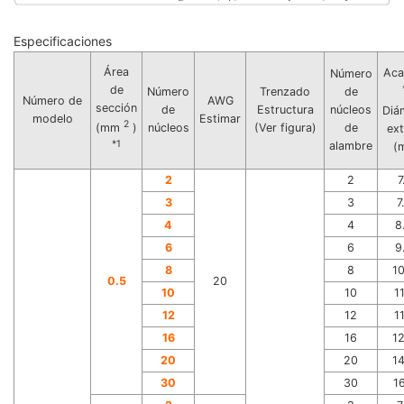
Especificaciones
Área
Aca
Número
de
Número
Trenzado
de
Número de
AWG
sección
de
Estructura
núcleos
Diá
modelo
Estimar
2
núcleos
(Ver figura)
de
(mm
)
ex
*1
alambre
(
2
2
7
3
3
7
4
4
8
6
6
9
8
8
1
0.5
20
10
10
1
12
12
1
16
16
1
20
20
1
30
30
1