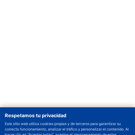
Respetamos tu privacidad
Este sitio web utiliza cookies propias y de terceros para garantizar su
correcto funcionamiento, analizar el tráfico y personalizar el contenido. Al
Cantidad a Ordenar
-
+
hacer clic en "Aceptar todas", aceptas el almacenamiento de estas