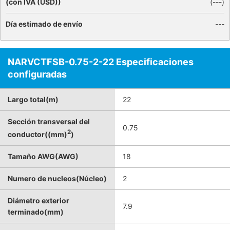
(con IVA (USD))
(
---
)
Día estimado de envío
---
NARVCTFSB-0.75-2-22 Especificaciones
configuradas
Largo total(m)
22
Sección transversal del
0.75
2
conductor((mm)
)
Tamaño AWG(AWG)
18
Numero de nucleos(Núcleo)
2
Diámetro exterior
7.9
terminado(mm)