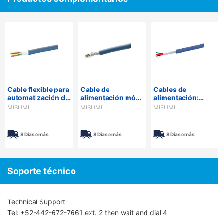
Cable flexible para
Cable de
Cables de
automatización de
alimentación móvil
alimentación:
potencia 300 V -
de alta flexión
vinilo dúctil,
MISUMI
MISUMI
MISUMI
cubierta de PVC,
blindado 300 V -
blindados, serie
serie PSE,
cubierta de PVC,
NASVCT,
NARVCTF
UL/CE, serie
compatibles con
8 Días o más
8 Días o más
8 Días o más
NA3UCRSB
PSE, 600 V
Soporte técnico
Technical Support
Tel: +52-442-672-7661 ext. 2 then wait and dial 4