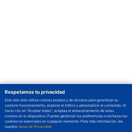
Respetamos tu privacidad
Este sitio web utiliza cookies propias y de terceros para garantizar su
correcto funcionamiento, analizar el tráfico y personalizar el contenido. Al
Cantidad a Ordenar
-
+
hacer clic en "Aceptar todas", aceptas el almacenamiento de estas
cookies en tu dispositivo. Puedes gestionar tus preferencias o rechazar las
Revisar precio y fecha de envío
cookies no esenciales en cualquier momento. Para más información, lee
nuestro:
Aviso de Privacidad
Precio unitario (USD) :
---
Total parcial (USD):
---