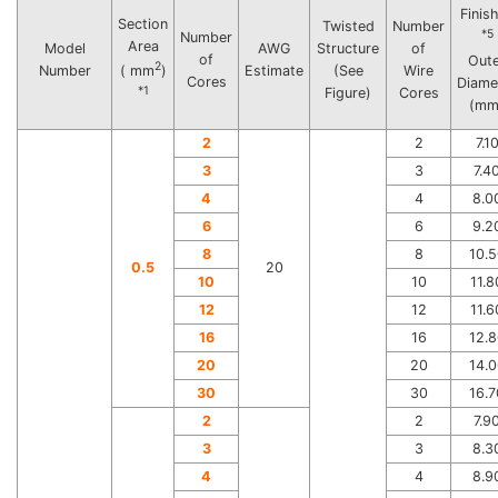
Finis
Section
Twisted
Number
*5
Number
Area
Model
AWG
Structure
of
of
Out
2
Number
Estimate
(See
Wire
( mm
)
Cores
Diame
*1
Figure)
Cores
(mm
2
2
7.1
3
3
7.4
4
4
8.0
6
6
9.2
8
8
10.5
0.5
20
10
10
11.8
12
12
11.6
16
16
12.8
20
20
14.0
30
30
16.7
2
2
7.9
3
3
8.3
4
4
8.9