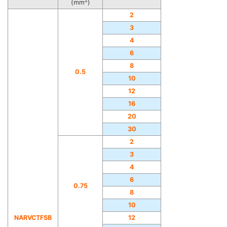
2
(mm
)
2
3
4
6
8
0.5
10
12
16
20
30
2
3
4
6
0.75
8
10
NARVCTFSB
12