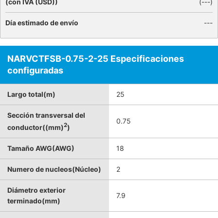
(con IVA (USD))
(
---
)
Día estimado de envío
---
NARVCTFSB-0.75-2-25 Especificaciones
configuradas
Largo total(m)
25
Sección transversal del
0.75
2
conductor((mm)
)
Tamaño AWG(AWG)
18
Numero de nucleos(Núcleo)
2
Diámetro exterior
7.9
terminado(mm)