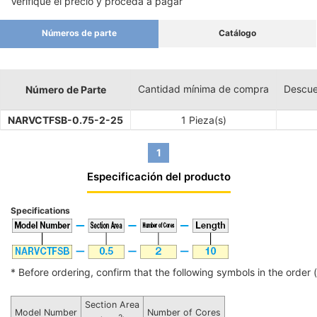
Verifique el precio y proceda a pagar
Números de parte
Catálogo
Cantidad mínima de compra
Descue
Número de Parte
NARVCTFSB-0.75-2-25
1 Pieza(s)
1
Especificación del producto
Specifications
* Before ordering, confirm that the following symbols in the order (i
Section Area
Model Number
Number of Cores