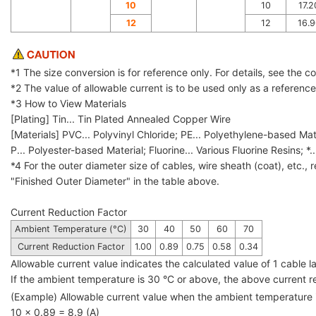
10
10
17.2
12
12
16.9
*1 The size conversion is for reference only. For details, see the 
*2 The value of allowable current is to be used only as a referenc
*3 How to View Materials
[Plating] Tin... Tin Plated Annealed Copper Wire
[Materials] PVC... Polyvinyl Chloride; PE... Polyethylene-based Mat
P... Polyester-based Material; Fluorine... Various Fluorine Resins; *.
*4 For the outer diameter size of cables, wire sheath (coat), etc., r
"Finished Outer Diameter" in the table above.
Current Reduction Factor
Ambient Temperature (°C)
30
40
50
60
70
Current Reduction Factor
1.00
0.89
0.75
0.58
0.34
Allowable current value indicates the calculated value of 1 cable
If the ambient temperature is 30 °C or above, the above current red
(Example) Allowable current value when the ambient temperature
10 × 0.89 = 8.9 (A)