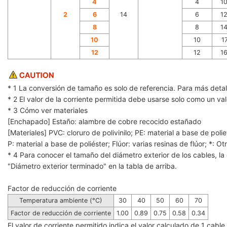
4
4
1
2
6
14
6
1
8
8
1
10
10
1
12
12
1
* 1 La conversión de tamaño es solo de referencia. Para más detal
* 2 El valor de la corriente permitida debe usarse solo como un va
* 3 Cómo ver materiales
[Enchapado] Estaño: alambre de cobre recocido estañado
[Materiales] PVC: cloruro de polivinilo; PE: material a base de polie
P: material a base de poliéster; Flúor: varias resinas de flúor; *: Ot
* 4 Para conocer el tamaño del diámetro exterior de los cables, la 
"Diámetro exterior terminado" en la tabla de arriba.
Factor de reducción de corriente
Temperatura ambiente (°C)
30
40
50
60
70
Factor de reducción de corriente
1.00
0.89
0.75
0.58
0.34
El valor de corriente permitido indica el valor calculado de 1 cab