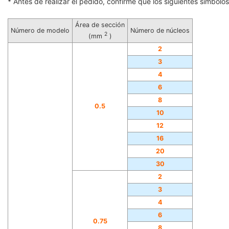
* Antes de realizar el pedido, confirme que los siguientes símbolos 
Área de sección
Número de modelo
Número de núcleos
2
(mm
)
2
3
4
6
8
0.5
10
12
16
20
30
2
3
4
6
0.75
8