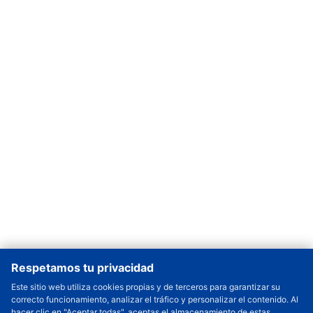
Respetamos tu privacidad
Este sitio web utiliza cookies propias y de terceros para garantizar su
correcto funcionamiento, analizar el tráfico y personalizar el contenido. Al
Cantidad a Ordenar
-
+
hacer clic en "Aceptar todas", aceptas el almacenamiento de estas