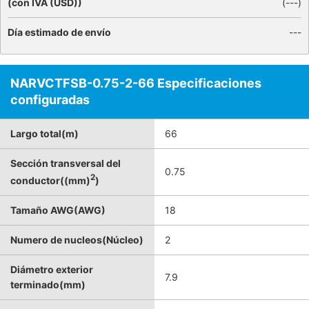
(con IVA (USD))
(
---
)
Día estimado de envío
---
NARVCTFSB-0.75-2-66 Especificaciones
configuradas
Largo total(m)
66
Sección transversal del
0.75
2
conductor((mm)
)
Tamaño AWG(AWG)
18
Numero de nucleos(Núcleo)
2
Diámetro exterior
7.9
terminado(mm)