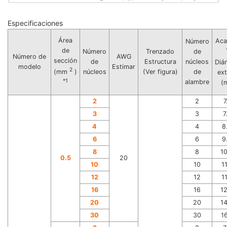
Especificaciones
Área
Aca
Número
de
Número
Trenzado
de
Número de
AWG
sección
de
Estructura
núcleos
Diá
modelo
Estimar
2
núcleos
(Ver figura)
de
(mm
)
ex
*1
alambre
(
2
2
7
3
3
7
4
4
8
6
6
9
8
8
1
0.5
20
10
10
1
12
12
1
16
16
1
20
20
1
30
30
1