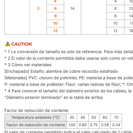
4
4
1
2
6
14
6
1
8
8
1
10
10
1
12
12
1
* 1 La conversión de tamaño es solo de referencia. Para más detal
* 2 El valor de la corriente permitida debe usarse solo como un va
* 3 Cómo ver materiales
[Enchapado] Estaño: alambre de cobre recocido estañado
[Materiales] PVC: cloruro de polivinilo; PE: material a base de polie
P: material a base de poliéster; Flúor: varias resinas de flúor; *: Ot
* 4 Para conocer el tamaño del diámetro exterior de los cables, la 
"Diámetro exterior terminado" en la tabla de arriba.
Factor de reducción de corriente
Temperatura ambiente (°C)
30
40
50
60
70
Factor de reducción de corriente
1.00
0.89
0.75
0.58
0.34
El valor de corriente permitido indica el valor calculado de 1 cab