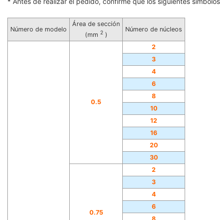
* Antes de realizar el pedido, confirme que los siguientes símbolos 
Área de sección
Número de modelo
Número de núcleos
2
(mm
)
2
3
4
6
8
0.5
10
12
16
20
30
2
3
4
6
0.75
8