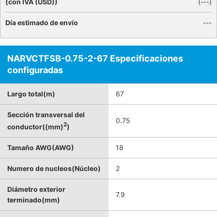
(con IVA (USD))
(
---
)
Día estimado de envío
---
NARVCTFSB-0.75-2-67 Especificaciones
configuradas
Largo total(m)
67
Sección transversal del
0.75
2
conductor((mm)
)
Tamaño AWG(AWG)
18
Numero de nucleos(Núcleo)
2
Diámetro exterior
7.9
terminado(mm)