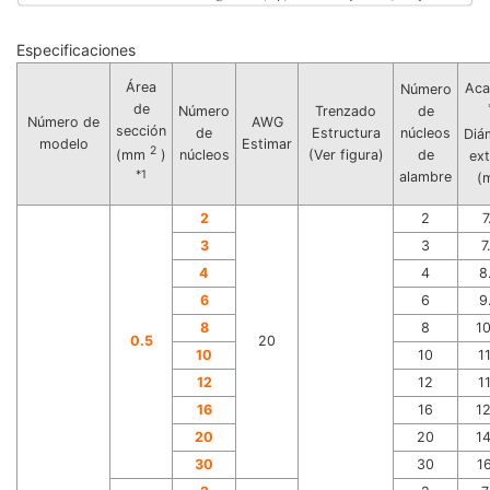
Especificaciones
Área
Aca
Número
de
Número
Trenzado
de
Número de
AWG
sección
de
Estructura
núcleos
Diá
modelo
Estimar
2
núcleos
(Ver figura)
de
(mm
)
ex
*1
alambre
(
2
2
7
3
3
7
4
4
8
6
6
9
8
8
1
0.5
20
10
10
1
12
12
1
16
16
1
20
20
1
30
30
1