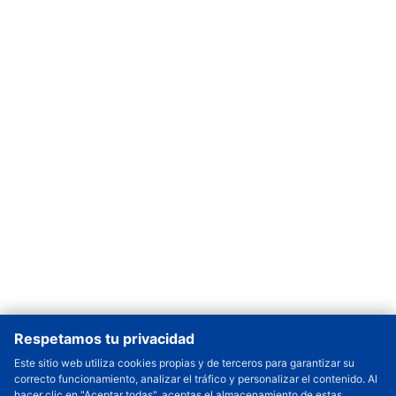
Respetamos tu privacidad
Este sitio web utiliza cookies propias y de terceros para garantizar su
correcto funcionamiento, analizar el tráfico y personalizar el contenido. Al
Cantidad a Ordenar
-
+
hacer clic en "Aceptar todas", aceptas el almacenamiento de estas