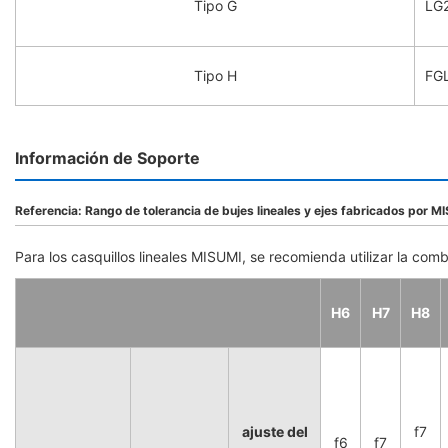
Tipo G
LG2
Tipo H
FGL
Información de Soporte
Referencia: Rango de tolerancia de bujes lineales y ejes fabricados por M
Para los casquillos lineales MISUMI, se recomienda utilizar la co
H6
H7
H8
ajuste del
f7
f6
f7