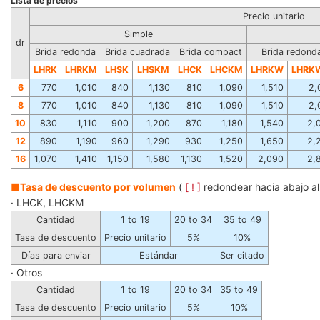
Lista de precios
Precio unitario
Simple
dr
Brida redonda
Brida cuadrada
Brida compact
Brida redond
LHRK
LHRKM
LHSK
LHSKM
LHCK
LHCKM
LHRKW
LHRK
6
770
1,010
840
1,130
810
1,090
1,510
2,
8
770
1,010
840
1,130
810
1,090
1,510
2,
10
830
1,110
900
1,200
870
1,180
1,540
2,
12
890
1,190
960
1,290
930
1,250
1,650
2,
16
1,070
1,410
1,150
1,580
1,130
1,520
2,090
2,
■Tasa de descuento por volumen
(
[ ! ]
redondear hacia abajo al
· LHCK, LHCKM
Cantidad
1 to 19
20 to 34
35 to 49
Tasa de descuento
Precio unitario
5%
10%
Días para enviar
Estándar
Ser citado
· Otros
Cantidad
1 to 19
20 to 34
35 to 49
Tasa de descuento
Precio unitario
5%
10%