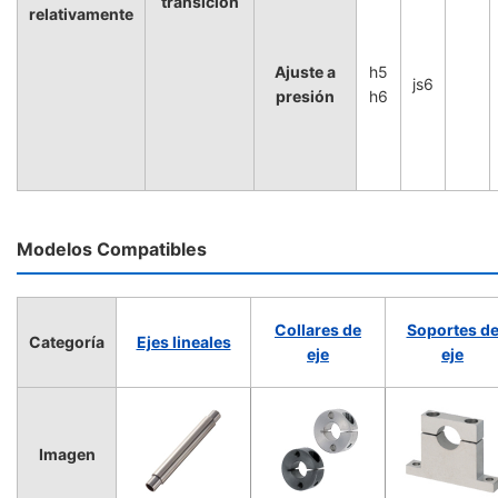
transición
relativamente
Ajuste a
h5
js6
presión
h6
Modelos Compatibles
Collares de
Soportes d
Categoría
Ejes lineales
eje
eje
Imagen