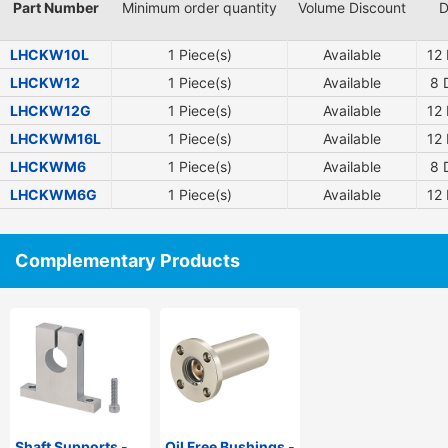
Part Number
Minimum order quantity
Volume Discount
D
LHCKW10L
1 Piece(s)
Available
12
LHCKW12
1 Piece(s)
Available
8
D
LHCKW12G
1 Piece(s)
Available
12
LHCKWM16L
1 Piece(s)
Available
12
LHCKWM6
1 Piece(s)
Available
8
D
LHCKWM6G
1 Piece(s)
Available
12
Complementary Products
Shaft Supports -
Oil Free Bushings -