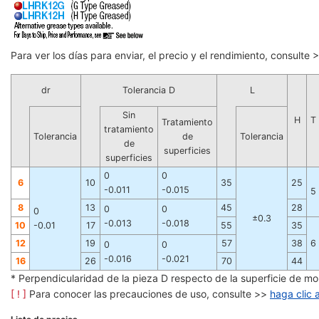
Para ver los días para enviar, el precio y el rendimiento, consulte
dr
Tolerancia D
L
Sin
H
T
Tratamiento
tratamiento
Tolerancia
de
Tolerancia
de
superficies
superficies
0
0
6
10
35
25
-0.011
-0.015
5
8
13
45
28
0
0
0
±0.3
-0.013
-0.018
10
-0.01
17
55
35
12
19
57
38
6
0
0
-0.016
-0.021
16
26
70
44
* Perpendicularidad de la pieza D respecto de la superficie de m
[ ! ]
Para conocer las precauciones de uso, consulte >>
haga clic 