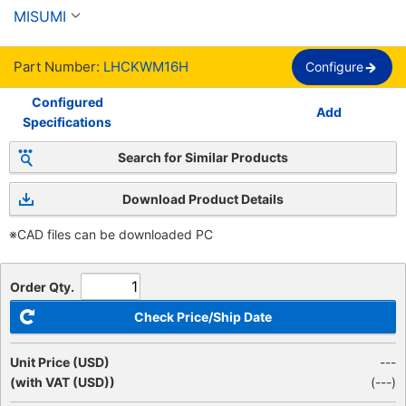
compacto.
MISUMI
Part Number:
LHCKWM16H
Configure
Configured
Add
Specifications
Search for Similar Products
Download Product Details
※CAD files can be downloaded PC
Order Qty.
Check Price/Ship Date
Unit Price (USD)
---
(with VAT (USD))
(
---
)