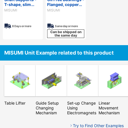
T-shape, slim
Flanged, copper
body, with top
alloy.
MISUMI
MISUMI
groove. Shaft
adjustment with
screw.
8 Days or more
Same day or more
Can be shipped on
the same day
MISUMI Unit Example related to this product
Table Lifter
Guide Setup
Set-up Change
Linear
Changing
Using
Movement
Mechanism
Electromagnets
Mechanism
Try to Find Other Examples