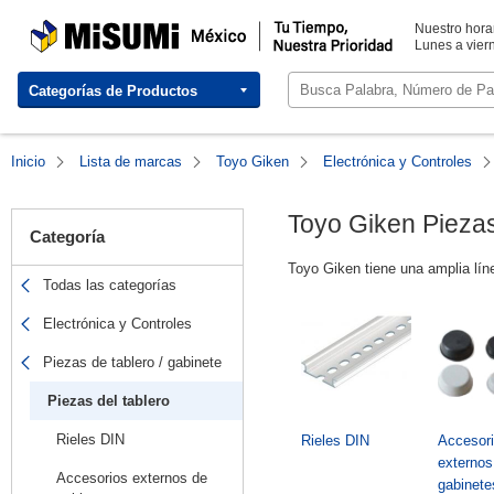
MISUMI Mexico: Tienda industrial de componentes configurables
MISUMI México | Tu Tiempo, Nuestra Prioridad
Nuestro horar
Lunes a viern
Categorías de Productos
Inicio
Lista de marcas
Toyo Giken
Electrónica y Controles
Toyo Giken Piezas
Categoría
Toyo Giken tiene una amplia lín
Todas las categorías
Electrónica y Controles
Piezas de tablero / gabinete
Piezas del tablero
Rieles DIN
Rieles DIN
Accesor
externos
Accesorios externos de
gabinete