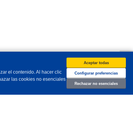
Aceptar todas
zar el contenido. Al hacer clic
Configurar preferencias
hazar las cookies no esenciales
Rechazar no esenciales
odo
Hacer una comparación
Acerca de MISUMI Corporation
Trabaja con nosotros