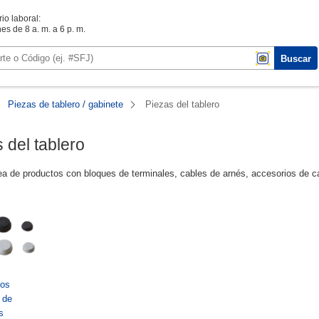
io laboral:
es de 8 a. m. a 6 p. m.
Buscar
Piezas de tablero / gabinete
Piezas del tablero
 del tablero
ea de productos con bloques de terminales, cables de arnés, accesorios de 
ios
 de
s