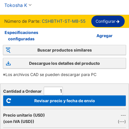
Thread, Full Thread, SSS Standard【1-1,000 
Tokosha K
piezas por paquete】
Número de Parte:
CSHBTHT-ST-M8-55
Configurar
Especificaciones
Agregar
configuradas
Buscar productos similares
Descargue los detalles del producto
※Los archivos CAD se pueden descargar para PC
Cantidad a Ordenar
Revisar precio y fecha de envío
Precio unitario (USD)
---
(con IVA (USD))
(
---
)