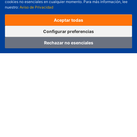
cookies no esenciales en cualquier momento. Para más información, lee
nuestro:
Aviso de Privacidad
Precio unitario (USD) :
---
Total parcial (USD):
---
(con IVA (USD)) :
---
(con IVA (USD)) :
---
Aceptar todas
(Día estimado de envío) :
---
Pedir ahora
Agregar al carrito
Configurar preferencias
Rechazar no esenciales
Hogar
Categoría
Carro
Iniciar sesión