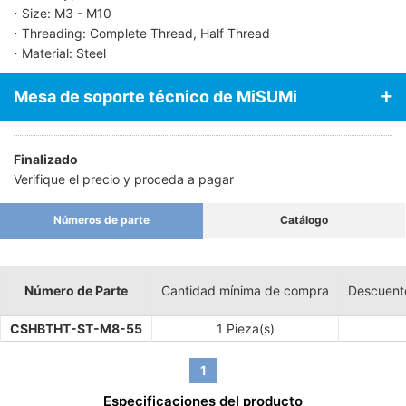
・Size: M3 - M10
・Threading: Complete Thread, Half Thread
・Material: Steel
Mesa de soporte técnico de MiSUMi
Finalizado
Verifique el precio y proceda a pagar
Números de parte
Catálogo
Número de Parte
Cantidad mínima de compra
Descuent
CSHBTHT-ST-M8-55
1 Pieza(s)
1
Especificaciones del producto