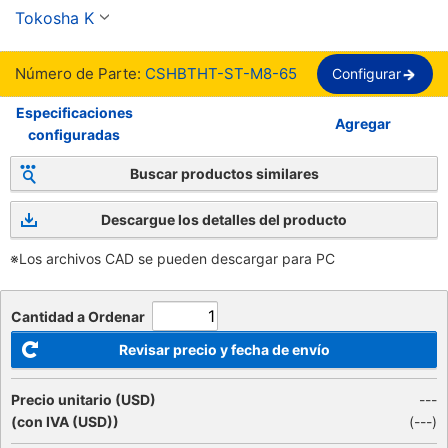
Thread, Full Thread, SSS Standard【1-1,000 
Tokosha K
piezas por paquete】
Número de Parte:
CSHBTHT-ST-M8-65
Configurar
Especificaciones
Agregar
configuradas
Buscar productos similares
Descargue los detalles del producto
※Los archivos CAD se pueden descargar para PC
Cantidad a Ordenar
Revisar precio y fecha de envío
Precio unitario (USD)
---
(con IVA (USD))
(
---
)