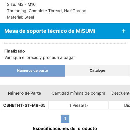
・Size: M3 - M10
・Threading: Complete Thread, Half Thread
・Material: Steel
Mesa de soporte técnico de MiSUMi
Finalizado
Verifique el precio y proceda a pagar
Números de parte
Catálogo
Número de Parte
Cantidad mínima de compra
Descuent
CSHBTHT-ST-M8-65
1 Pieza(s)
Dis
1
Especificaciones del producto