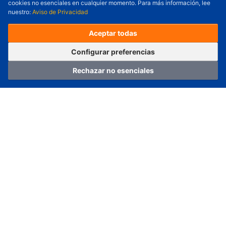
cookies no esenciales en cualquier momento. Para más información, lee
nuestro:
Aviso de Privacidad
Precio unitario (USD) :
---
Total parcial (USD):
---
(con IVA (USD)) :
---
(con IVA (USD)) :
---
Aceptar todas
(Día estimado de envío) :
---
Pedir ahora
Agregar al carrito
Configurar preferencias
Rechazar no esenciales
Hogar
Categoría
Carro
Iniciar sesión