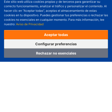
Este sitio web utiliza cookies propias y de terceros para garantizar su
correcto funcionamiento, analizar el tráfico y personalizar el contenido. Al
Cantidad a Ordenar
-
+
hacer clic en "Aceptar todas", aceptas el almacenamiento de estas
cookies en tu dispositivo. Puedes gestionar tus preferencias o rechazar las
Revisar precio y fecha de envío
cookies no esenciales en cualquier momento. Para más información, lee
nuestro:
Aviso de Privacidad
Precio unitario (USD) :
---
Total parcial (USD):
---
(con IVA (USD)) :
---
(con IVA (USD)) :
---
Aceptar todas
(Día estimado de envío) :
---
Pedir ahora
Agregar al carrito
Configurar preferencias
Rechazar no esenciales
Hogar
Categoría
Carro
Iniciar sesión