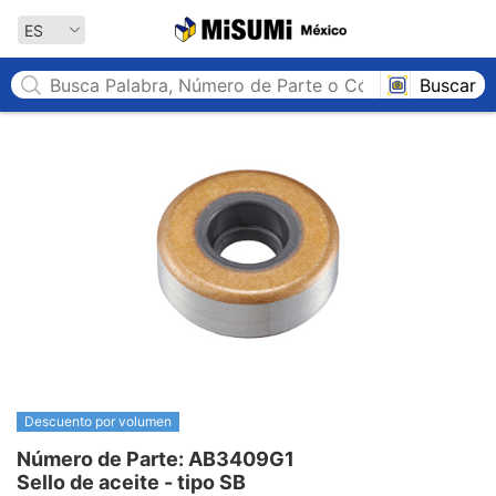
MISUMI México
ES
Buscar
Descuento por volumen
Número de Parte: AB3409G1

Sello de aceite - tipo SB