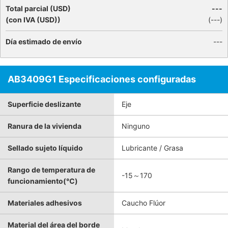
Total parcial (USD)
---
(con IVA (USD))
(
---
)
Día estimado de envío
---
AB3409G1 Especificaciones configuradas
Superficie deslizante
Eje
Ranura de la vivienda
Ninguno
Sellado sujeto líquido
Lubricante / Grasa
Rango de temperatura de
-15～170
funcionamiento(℃)
Materiales adhesivos
Caucho Flúor
Material del área del borde