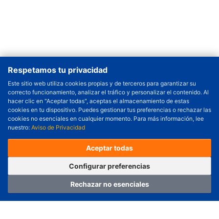
Respetamos tu privacidad
Este sitio web utiliza cookies propias y de terceros para garantizar su
correcto funcionamiento, analizar el tráfico y personalizar el contenido. Al
Cantidad a Ordenar
-
+
hacer clic en "Aceptar todas", aceptas el almacenamiento de estas
cookies en tu dispositivo. Puedes gestionar tus preferencias o rechazar las
Revisar precio y fecha de envío
cookies no esenciales en cualquier momento. Para más información, lee
nuestro:
Aviso de Privacidad
Precio unitario (USD) :
---
Total parcial (USD):
---
(con IVA (USD)) :
---
(con IVA (USD)) :
---
Aceptar todas
(Día estimado de envío) :
---
Pedir ahora
Agregar al carrito
Configurar preferencias
Rechazar no esenciales
Hogar
Categoría
Carro
Iniciar sesión