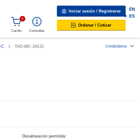
EN
Iniciar sesión / Registrarse
ES
0
Ordenar / Cotizar
Carrito
Consultas
-C.
TAD-48C-19X25
Contáctanos
Desalineación permitida