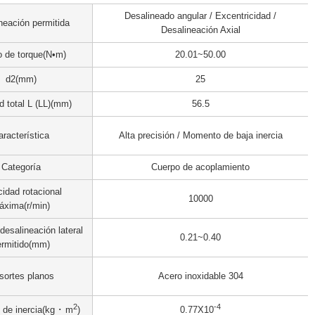
Desalineado angular / Excentricidad /
neación permitida
Desalineación Axial
 de torque(N•m)
20.01~50.00
d2(mm)
25
d total L (LL)(mm)
56.5
aracterística
Alta precisión / Momento de baja inercia
Categoría
Cuerpo de acoplamiento
cidad rotacional
10000
áxima(r/min)
esalineación lateral
0.21~0.40
ermitido(mm)
sortes planos
Acero inoxidable 304
2
-4
de inercia(kg ･ m
)
0.77X10