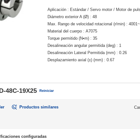
Aplicación
Estándar / Servo motor / Motor de pul
Diámetro exterior A (Ø)
48
Max. Rango de velocidad rotacional (r/min)
4001~
Material del cuerpo
A7075
Torque permitido (N•m)
35
Desalineación angular permitida (deg)
1
Desalineación Lateral Permitida (mm)
0.26
Desplazamiento axial (±) (mm)
0.67
D-48C-19X25
Reiniciar
der
Productos similares
Can
ficaciones configuradas