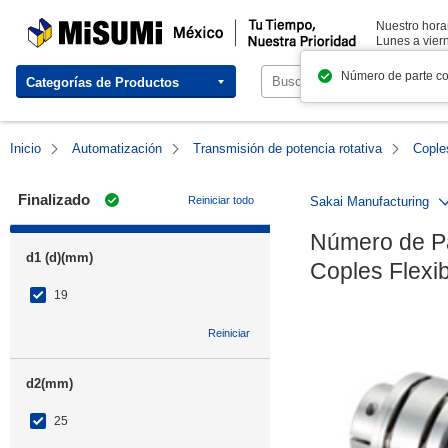
MISUMI México | Tu Tiempo, Nuestra Prioridad
Nuestro horar
Lunes a viern
Número de parte c
Categorías de Productos
Inicio
Automatización
Transmisión de potencia rotativa
Cople
Finalizado
Reiniciar todo
Sakai Manufacturing
Número de Pa
d1 (d)(mm)
Coples Flexib
19
Reiniciar
d2(mm)
25