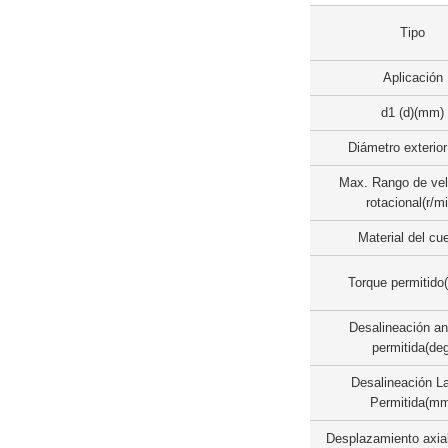
Tipo
Aplicación
d1 (d)(mm)
Diámetro exterior
Max. Rango de vel
rotacional(r/m
Material del cu
Torque permitido
Desalineación an
permitida(deg
Desalineación La
Permitida(m
Desplazamiento axia