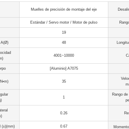
Muelles de precisión de montaje del eje
Desali
Estándar / Servo motor / Motor de pulso
Rango
19
 A(Ø)
48
Longitu
ocidad
4001~10000
C
in)
erpo
[Aluminio] A7075
Velo
(N•m)
35
m
gular
Rango de d
1
)
p
teral
0.26
Re
m)
l (±)(mm)
0.67
Momento 