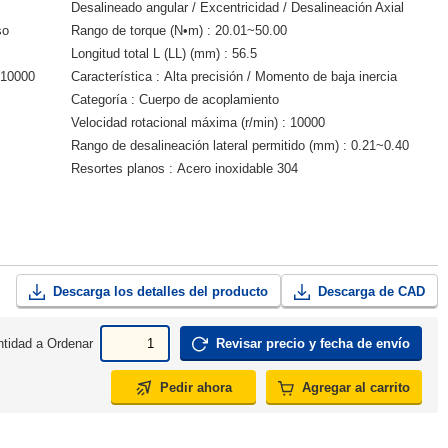
Desalineado angular / Excentricidad / Desalineación Axial
so
Rango de torque (N•m)
20.01~50.00
Longitud total L (LL) (mm)
56.5
10000
Característica
Alta precisión / Momento de baja inercia
Categoría
Cuerpo de acoplamiento
Velocidad rotacional máxima (r/min)
10000
Rango de desalineación lateral permitido (mm)
0.21~0.40
Resortes planos
Acero inoxidable 304
Descarga los detalles del producto
Descarga de CAD
tidad a Ordenar
Revisar precio y fecha de envío
Pedir ahora
Agregar al carrito