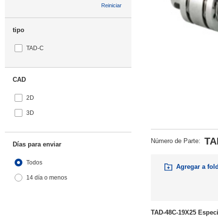
Reiniciar
tipo
TAD-C
CAD
2D
3D
TA
Número de Parte
:
Días para enviar
Todos
Agregar a fol
14 día o menos
TAD-48C-19X25 Especi