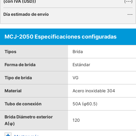
(con IVA (USD))
(
---
)
Día estimado de envío
---
MCJ-2050 Especificaciones configuradas
Tipos
Brida
Forma de brida
Estándar
Tipo de brida
VG
Material
Acero inoxidable 304
Tubo de conexión
50A (φ60.5)
Brida Diámetro exterior
120
A(φ)