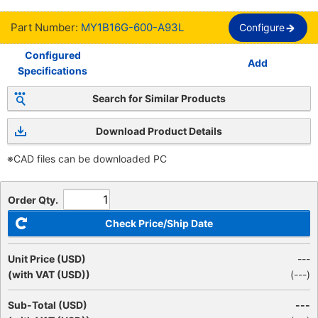
Part Number:
MY1B16G-600-A93L
Configure
Configured
Add
Specifications
Search for Similar Products
Download Product Details
※CAD files can be downloaded PC
Order Qty.
Check Price/Ship Date
Unit Price (USD)
---
(with VAT (USD))
(
---
)
Sub-Total (USD)
---