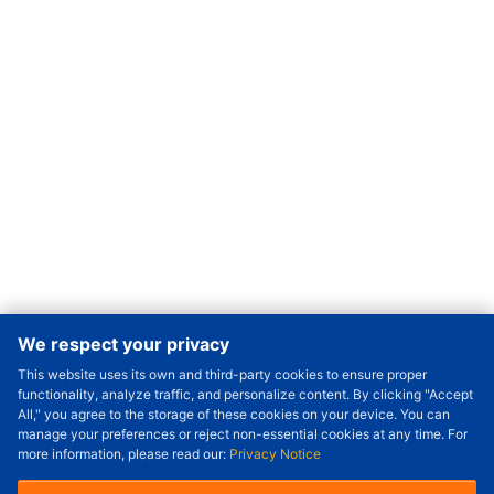
We respect your privacy
This website uses its own and third-party cookies to ensure proper
Order Qty.
-
+
functionality, analyze traffic, and personalize content. By clicking "Accept
All," you agree to the storage of these cookies on your device. You can
Check Price/Ship Date
manage your preferences or reject non-essential cookies at any time. For
more information, please read our:
Privacy Notice
Unit Price (USD) :
---
Sub-Total (USD) :
---
(with VAT (USD)) :
---
(with VAT (USD)) :
---