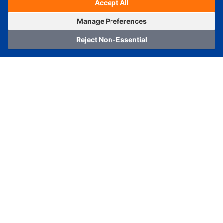
Accept All
Estimated Ship Date :
---
OrderNow
Add to Cart
Manage Preferences
Reject Non-Essential
Home
Category
Cart
Logging In