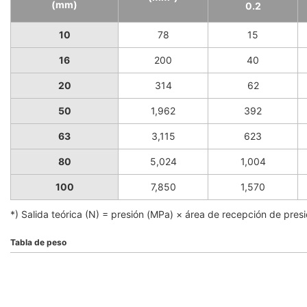
(mm)
0.2
10
78
15
16
200
40
20
314
62
50
1,962
392
63
3,115
623
80
5,024
1,004
100
7,850
1,570
*) Salida teórica (N) = presión (MPa) × área de recepción de pres
Tabla de peso