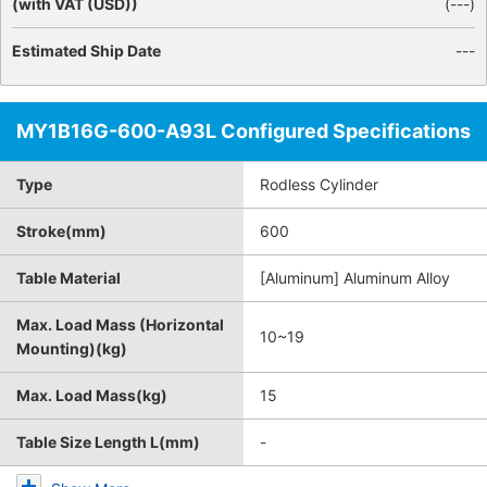
(with VAT (USD))
(
---
)
Estimated Ship Date
---
MY1B16G-600-A93L Configured Specifications
Type
Rodless Cylinder
Stroke(mm)
600
Table Material
[Aluminum] Aluminum Alloy
Max. Load Mass (Horizontal
10~19
Mounting)(kg)
Max. Load Mass(kg)
15
Table Size Length L(mm)
-