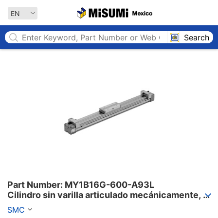
MISUMI MEXICO
EN
Search
Part Number: MY1B16G-600-A93L

Cilindro sin varilla articulado mecánicamente, 
tipo básico, serie MY1B
SMC