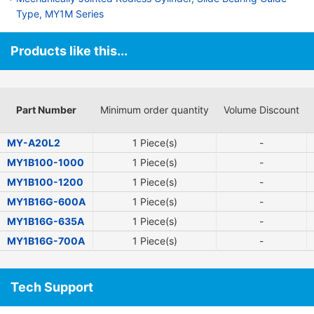
Type, MY1M Series
Products like this...
Part Number
Minimum order quantity
Volume Discount
MY-A20L2
1 Piece(s)
-
MY1B100-1000
1 Piece(s)
-
MY1B100-1200
1 Piece(s)
-
MY1B16G-600A
1 Piece(s)
-
MY1B16G-635A
1 Piece(s)
-
MY1B16G-700A
1 Piece(s)
-
Tech Support