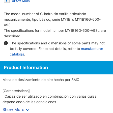
Show More
The model number of
Cilindro sin varilla articulado
mecánicamente, tipo básico, serie MY1B
is MY1B16G-600-
A93L.
The specifications for model number MY1B16G-600-A93L are
described.
The specifications and dimensions of some parts may not
be fully covered. For exact details, refer to
manufacturer
catalogs
.
Product Information
Mesa de deslizamiento de aire hecha por SMC
[Características]
· Capaz de ser utilizado en combinación con varias guías
dependiendo de las condiciones
· Diseño simple que ahorra espacio sin ninguna guía
Show More
· Una amplia variedad está disponible desde ø10 hasta ø100