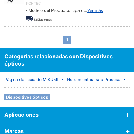
KONTEC
· Modelo del Producto: lupa d
...
Ver más
12
Días o más
1
Categorías relacionadas con Dispositivos
ópticos
Página de inicio de MISUMI
Herramientas para Proceso
He
Dispositivos ópticos
Aplicaciones
Marcas