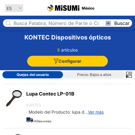
MISUMI México
ES
Buscar
KONTEC Dispositivos ópticos
8
artículos
Configurar
Quejas del usuario
Precio: Bajos a altos
Lupa Contec LP-01B
KONTEC
· Modelo del Producto: lupa d
...
Ver más
9
Días o más