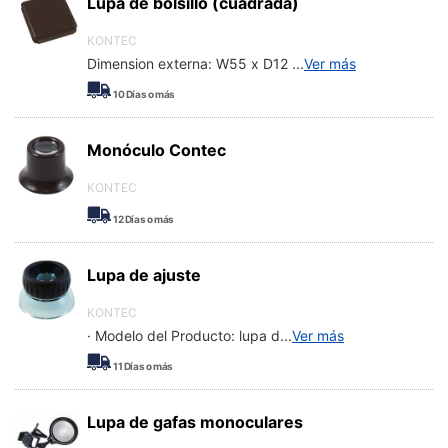
Lupa de bolsillo (cuadrada)
KONTEC
Dimension externa: W55 x D12
...
Ver más
10
Días o más
Monóculo Contec
KONTEC
12
Días o más
Lupa de ajuste
KONTEC
· Modelo del Producto: lupa d
...
Ver más
11
Días o más
Lupa de gafas monoculares