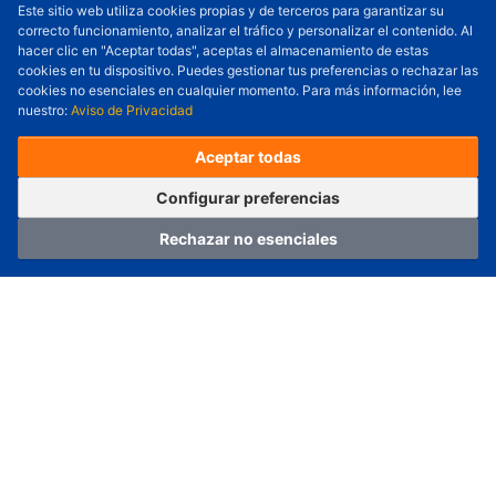
Este sitio web utiliza cookies propias y de terceros para garantizar su
correcto funcionamiento, analizar el tráfico y personalizar el contenido. Al
Cantidad a Ordenar
-
+
hacer clic en "Aceptar todas", aceptas el almacenamiento de estas
cookies en tu dispositivo. Puedes gestionar tus preferencias o rechazar las
Revisar precio y fecha de envío
cookies no esenciales en cualquier momento. Para más información, lee
nuestro:
Aviso de Privacidad
Precio unitario (USD) :
---
Total parcial (USD):
---
(con IVA (USD)) :
---
(con IVA (USD)) :
---
Aceptar todas
(Día estimado de envío) :
---
Pedir ahora
Agregar al carrito
Configurar preferencias
Rechazar no esenciales
Hogar
Categoría
Carro
Iniciar sesión