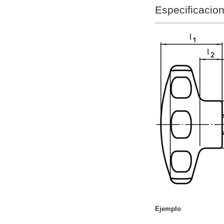
Todos
Especificacio
10 día o menos
Ejemplo