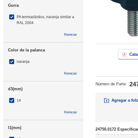
Gorra
PA termoplástico, naranja similar a
RAL 2004
Reiniciar
Color de la palanca
Cata
naranja
Reiniciar
24
Número de Parte
:
d3(mm)
Agregar a fol
14
Reiniciar
l1(mm)
24750.0172 Especifica