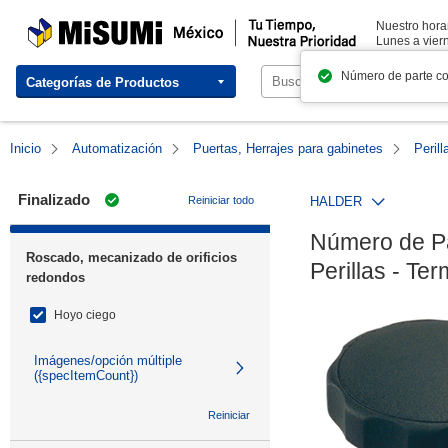
MISUMI México | Tu Tiempo, Nuestra Prioridad
Nuestro horar
Lunes a viern
Número de parte c
Categorías de Productos
Inicio
Automatización
Puertas, Herrajes para gabinetes
Perill
Finalizado
Reiniciar todo
HALDER
Número de Pa
Roscado, mecanizado de orificios
Perillas - Te
redondos
Hoyo ciego
Imágenes/opción múltiple
({specItemCount})
Reiniciar