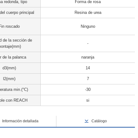
a redonda, tipo
Forma de rosa
del cuerpo principal
Resina de urea
Fin roscado
Ninguno
d de la sección de
-
ontaje(mm)
r de la palanca
naranja
d3(mm)
14
l2(mm)
7
ratura min.(°C)
-30
le con REACH
si
Información detallada
Catálogo