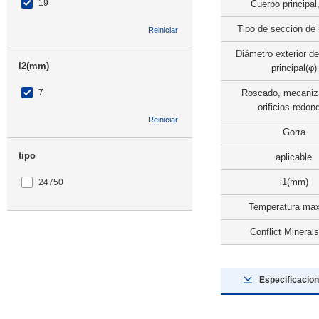
19
Cuerpo principal,
Tipo de sección de
Reiniciar
Diámetro exterior de
l2(mm)
principal(φ)
7
Roscado, mecaniz
orificios redon
Reiniciar
Gorra
tipo
aplicable
l1(mm)
24750
Temperatura max
CAD
Conflict Minerals
3D
Especificacion
Días para enviar