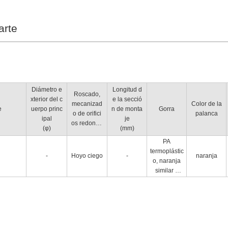
arte
Diámetro e
Longitud d
Roscado,
xterior del c
e la secció
mecanizad
Color de la
e
uerpo princ
n de monta
Gorra
o de orifici
palanca
ipal
je
os redondo
(φ)
(mm)
s
PA
termoplástic
-
Hoyo ciego
-
naranja
o, naranja
similar a
RAL 2004