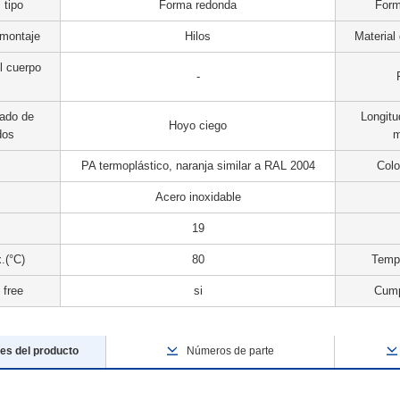
 tipo
Forma redonda
Form
 montaje
Hilos
Material 
l cuerpo
-
ado de
Longitu
Hoyo ciego
dos
m
PA termoplástico, naranja similar a RAL 2004
Colo
Acero inoxidable
19
.(°C)
80
Tempe
 free
si
Cump
es del producto
Números de parte