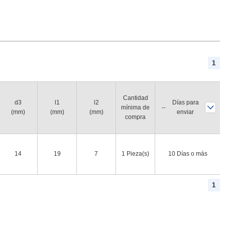
1
Cantidad
d3
l1
l2
Días para
mínima de
(mm)
(mm)
(mm)
enviar
compra
14
19
7
1 Pieza(s)
10 Días o más
1