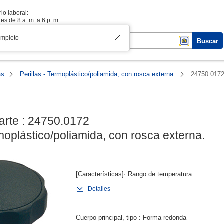
io laboral:
es de 8 a. m. a 6 p. m.
ompleto
Buscar
as
Perillas - Termoplástico/poliamida, con rosca externa.
24750.017
rte : 24750.0172

rmoplástico/poliamida, con rosca externa.
[Características]· Rango de temperatura...
Detalles
Cuerpo principal, tipo
Forma redonda