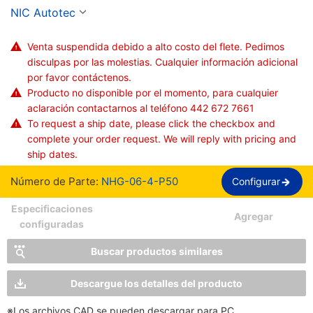
50 piezas)【50 piezas por paquete】
NIC Autotec
Venta suspendida debido a alto costo del flete. Pedimos
disculpas por las molestias. Cualquier información adicional
por favor contáctenos.
Producto no disponible por el momento, para cualquier
aclaración contactarnos al teléfono 442 672 7661
To request a ship date, please click the checkbox and
complete your order request. We will reply with pricing and
ship dates.
Número de Parte:
NHG-06-4-P50
Configurar
Especificaciones
Agregar
configuradas
Buscar productos similares
Descargue los detalles del producto
※Los archivos CAD se pueden descargar para PC