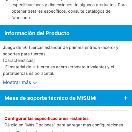
especificaciones y dimensiones de algunos productos. Para
obtener detalles específicos, consulte
catálogos del
fabricante
.
Información del Producto
Juego de 50 tuercas estándar de primera entrada (acero) y
soportes para tuercas.
[Características]
· El material de la tuerca es acero (cromato trivalente) y el
portatuercas es poliacetal.
· Compatible con varios tipos de marcos.
Mostrar más
· También se pueden elegir orificios para tornillos.
[Aplicaciones]
Mesa de soporte técnico de MiSUMi
· Material de cobertura para equipos de automatización de
fábricas.
· Para componente de cubierta de soporte de exhibición.
Configurar las especificaciones restantes
· Para componente de banco de trabajo.
Dé clic en "Más Opciones" para agregar más configuraciones
· Para componente de marco.