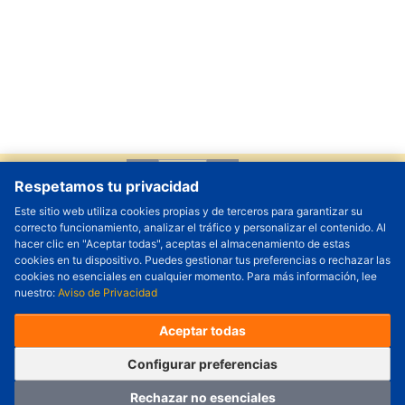
Cantidad a Ordenar
-
+
Respetamos tu privacidad
Revisar precio y fecha de envío
Este sitio web utiliza cookies propias y de terceros para garantizar su
correcto funcionamiento, analizar el tráfico y personalizar el contenido. Al
(Este producto incluye 50 piezas)
hacer clic en "Aceptar todas", aceptas el almacenamiento de estas
Precio unitario (USD) :
---
Total parcial (USD):
---
cookies en tu dispositivo. Puedes gestionar tus preferencias o rechazar las
(con IVA (USD)) :
---
(con IVA (USD)) :
---
cookies no esenciales en cualquier momento. Para más información, lee
(Día estimado de envío) :
---
nuestro:
Aviso de Privacidad
Pedir ahora
Agregar al carrito
Aceptar todas
Configurar
Configurar preferencias
Rechazar no esenciales