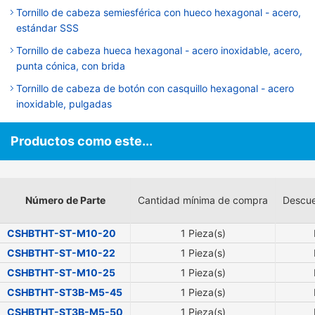
Tornillo de cabeza semiesférica con hueco hexagonal - acero,
estándar SSS
Tornillo de cabeza hueca hexagonal - acero inoxidable, acero,
punta cónica, con brida
Tornillo de cabeza de botón con casquillo hexagonal - acero
inoxidable, pulgadas
Productos como este...
Número de Parte
Cantidad mínima de compra
Descue
CSHBTHT-ST-M10-20
1 Pieza(s)
CSHBTHT-ST-M10-22
1 Pieza(s)
CSHBTHT-ST-M10-25
1 Pieza(s)
CSHBTHT-ST3B-M5-45
1 Pieza(s)
CSHBTHT-ST3B-M5-50
1 Pieza(s)