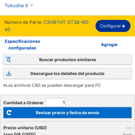
Thread, Full Thread, SSS Standard【1-1,000 
Tokosha K
piezas por paquete】
Número de Parte:
CSHBTHT-ST3B-M5-
Configurar
40
Especificaciones
Agregar
configuradas
Buscar productos similares
Descargue los detalles del producto
※Los archivos CAD se pueden descargar para PC
Cantidad a Ordenar
Revisar precio y fecha de envío
Precio unitario (USD)
---
(con IVA (USD))
(
---
)