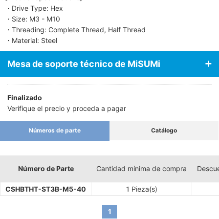
・Drive Type: Hex
・Size: M3 - M10
・Threading: Complete Thread, Half Thread
・Material: Steel
Mesa de soporte técnico de MiSUMi
Finalizado
Verifique el precio y proceda a pagar
Números de parte
Catálogo
Número de Parte
Cantidad mínima de compra
Descue
CSHBTHT-ST3B-M5-40
1 Pieza(s)
1