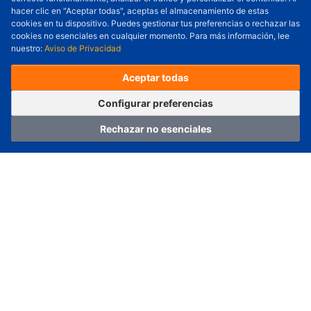
Cantidad a Ordenar
-
+
hacer clic en "Aceptar todas", aceptas el almacenamiento de estas
cookies en tu dispositivo. Puedes gestionar tus preferencias o rechazar las
Revisar precio y fecha de envío
cookies no esenciales en cualquier momento. Para más información, lee
nuestro:
Aviso de Privacidad
Precio unitario (USD) :
---
Total parcial (USD):
---
(con IVA (USD)) :
---
(con IVA (USD)) :
---
Aceptar todas
(Día estimado de envío) :
---
Pedir ahora
Agregar al carrito
Configurar preferencias
Rechazar no esenciales
Hogar
Categoría
Carro
Iniciar sesión