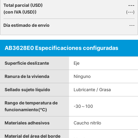
Total parcial (USD)
---
(con IVA (USD))
(
---
)
Día estimado de envío
---
AB3628E0 Especificaciones configuradas
Superficie deslizante
Eje
Ranura de la vivienda
Ninguno
Sellado sujeto líquido
Lubricante / Grasa
Rango de temperatura de
-30～100
funcionamiento(℃)
Materiales adhesivos
Caucho nitrilo
Material del área del borde