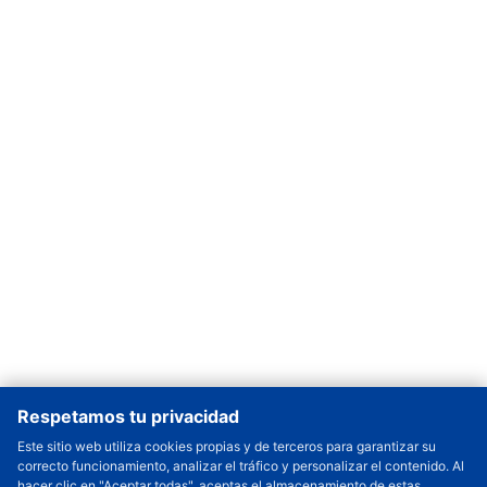
Respetamos tu privacidad
Este sitio web utiliza cookies propias y de terceros para garantizar su
correcto funcionamiento, analizar el tráfico y personalizar el contenido. Al
Cantidad a Ordenar
-
+
hacer clic en "Aceptar todas", aceptas el almacenamiento de estas