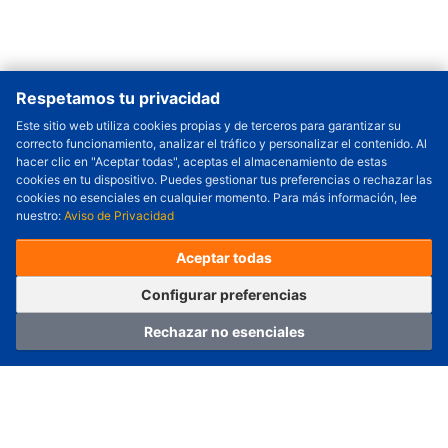
Respetamos tu privacidad
Este sitio web utiliza cookies propias y de terceros para garantizar su
correcto funcionamiento, analizar el tráfico y personalizar el contenido. Al
Cantidad a Ordenar
-
+
hacer clic en "Aceptar todas", aceptas el almacenamiento de estas
cookies en tu dispositivo. Puedes gestionar tus preferencias o rechazar las
Revisar precio y fecha de envío
cookies no esenciales en cualquier momento. Para más información, lee
nuestro:
Aviso de Privacidad
Precio unitario (USD) :
---
Total parcial (USD):
---
(con IVA (USD)) :
---
(con IVA (USD)) :
---
Aceptar todas
(Día estimado de envío) :
---
Pedir ahora
Agregar al carrito
Configurar preferencias
Rechazar no esenciales
Hogar
Categoría
Carro
Iniciar sesión