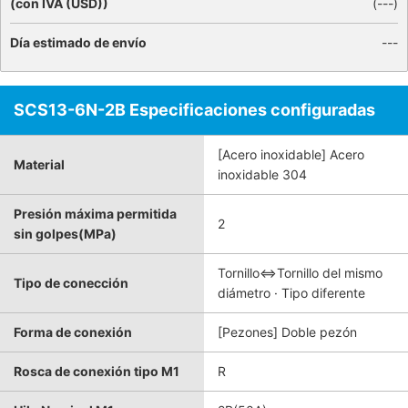
(con IVA (USD))
(
---
)
Día estimado de envío
---
SCS13-6N-2B Especificaciones configuradas
[Acero inoxidable] Acero
Material
inoxidable 304
Presión máxima permitida
2
sin golpes(MPa)
Tornillo⇔Tornillo del mismo
Tipo de conección
diámetro · Tipo diferente
Forma de conexión
[Pezones] Doble pezón
Rosca de conexión tipo M1
R