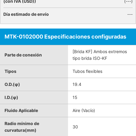
(con IVA (USD))
(
---
)
Día estimado de envío
---
MTK-0102000 Especificaciones configuradas
[Brida KF] Ambos extremos
Parte de conexión
tipo brida ISO-KF
Tipos
Tubos flexibles
O.D.(φ)
19.4
I.D.(φ)
15
Fluido Aplicable
Aire (Vacío)
Radio mínimo de
30
curvatura(mm)