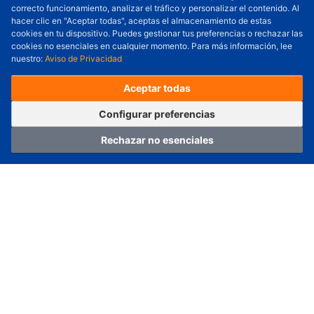
correcto funcionamiento, analizar el tráfico y personalizar el contenido. Al
Cantidad a Ordenar
-
+
hacer clic en "Aceptar todas", aceptas el almacenamiento de estas
cookies en tu dispositivo. Puedes gestionar tus preferencias o rechazar las
Revisar precio y fecha de envío
cookies no esenciales en cualquier momento. Para más información, lee
nuestro:
Aviso de Privacidad
Precio unitario (USD) :
---
Total parcial (USD):
---
(con IVA (USD)) :
---
(con IVA (USD)) :
---
Aceptar todas
(Día estimado de envío) :
---
Pedir ahora
Agregar al carrito
Configurar preferencias
Rechazar no esenciales
Hogar
Categoría
Carro
Iniciar sesión