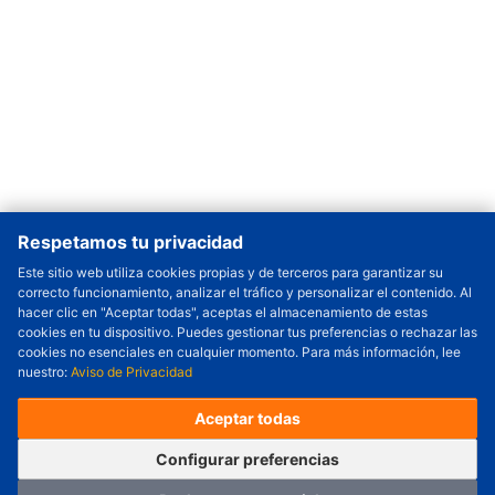
Respetamos tu privacidad
Este sitio web utiliza cookies propias y de terceros para garantizar su
Cantidad a Ordenar
-
+
correcto funcionamiento, analizar el tráfico y personalizar el contenido. Al
hacer clic en "Aceptar todas", aceptas el almacenamiento de estas
Revisar precio y fecha de envío
cookies en tu dispositivo. Puedes gestionar tus preferencias o rechazar las
(Este producto incluye 500 piezas)
cookies no esenciales en cualquier momento. Para más información, lee
nuestro:
Aviso de Privacidad
Precio unitario (USD) :
---
Total parcial (USD):
---
(con IVA (USD)) :
---
(con IVA (USD)) :
---
Aceptar todas
(Día estimado de envío) :
---
Pedir ahora
Agregar al carrito
Configurar preferencias