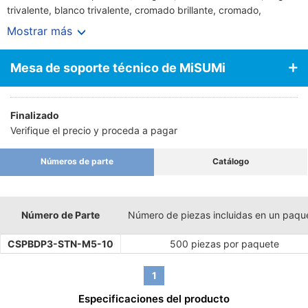
trivalente, blanco trivalente, cromado brillante, cromado,
cromado, cromado negro, niquelado, niquelado, níquel negro,
Mostrar más
cromado, pintura negra
P=3 (Arandela elástica y arandela plana JIS)
Mesa de soporte técnico de MiSUMi
Finalizado
Verifique el precio y proceda a pagar
Números de parte
Catálogo
Número de Parte
Número de piezas incluidas en un paqu
CSPBDP3-STN-M5-10
500 piezas por paquete
1
Especificaciones del producto