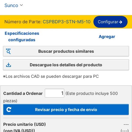
arandela plana - Phillips【1-2,000 piezas por 
Sunco
paquete】
Número de Parte:
CSPBDP3-STN-M5-10
Configurar
Especificaciones
Agregar
configuradas
Buscar productos similares
Descargue los detalles del producto
※Los archivos CAD se pueden descargar para PC
Cantidad a Ordenar
(Este producto incluye 500
piezas)
Revisar precio y fecha de envío
Precio unitario (USD)
---
(con IVA (USD))
(
---
)