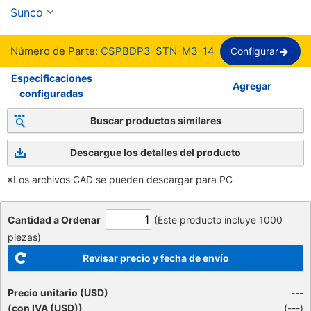
arandela plana - Phillips【1-2,000 piezas por 
Sunco
paquete】
Número de Parte:
CSPBDP3-STN-M3-14
Configurar
Especificaciones
Agregar
configuradas
Buscar productos similares
Descargue los detalles del producto
※Los archivos CAD se pueden descargar para PC
Cantidad a Ordenar
(Este producto incluye 1000
piezas)
Revisar precio y fecha de envío
Precio unitario (USD)
---
(con IVA (USD))
(
---
)