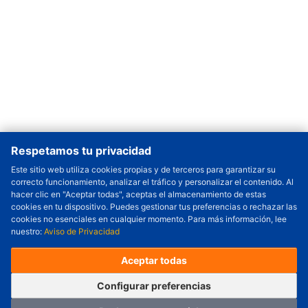
Respetamos tu privacidad
Este sitio web utiliza cookies propias y de terceros para garantizar su
Cantidad a Ordenar
-
+
correcto funcionamiento, analizar el tráfico y personalizar el contenido. Al
hacer clic en "Aceptar todas", aceptas el almacenamiento de estas
Revisar precio y fecha de envío
cookies en tu dispositivo. Puedes gestionar tus preferencias o rechazar las
(Este producto incluye 1000 piezas)
cookies no esenciales en cualquier momento. Para más información, lee
nuestro:
Aviso de Privacidad
Precio unitario (USD) :
---
Total parcial (USD):
---
(con IVA (USD)) :
---
(con IVA (USD)) :
---
Aceptar todas
(Día estimado de envío) :
---
Pedir ahora
Agregar al carrito
Configurar preferencias