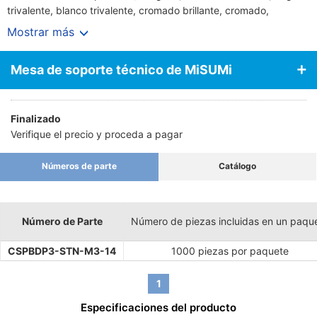
trivalente, blanco trivalente, cromado brillante, cromado,
cromado, cromado negro, niquelado, niquelado, níquel negro,
Mostrar más
cromado, pintura negra
P=3 (Arandela elástica y arandela plana JIS)
Mesa de soporte técnico de MiSUMi
Finalizado
Verifique el precio y proceda a pagar
Números de parte
Catálogo
Número de Parte
Número de piezas incluidas en un paqu
CSPBDP3-STN-M3-14
1000 piezas por paquete
1
Especificaciones del producto