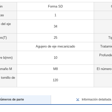
ón
Forma SD
tas
1
 del eje
34
es(T)
25
Ti
Agujero de eje mecanizado
Tratamie
Profundi
ve b(mm)
10
 tamaño M
M8
El número d
tornillo de
120
úmeros de parte
Información detallada