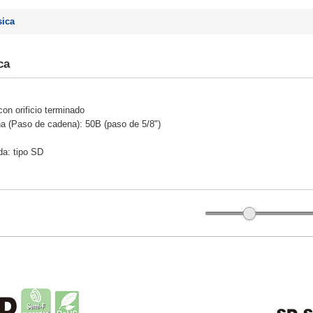
sica
ca
con orificio terminado
a (Paso de cadena): 50B (paso de 5/8")
da: tipo SD