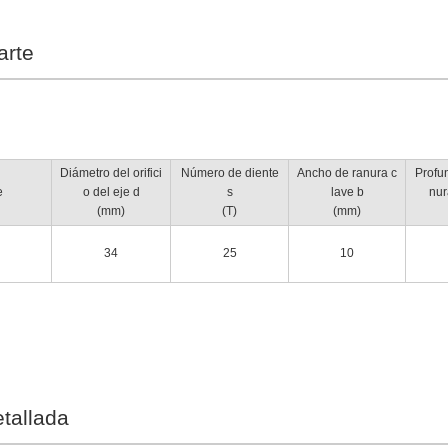
arte
Diámetro del orifici
Número de diente
Ancho de ranura c
Profu
e
o del eje d
s
lave b
nur
(mm)
(T)
(mm)
34
25
10
tallada