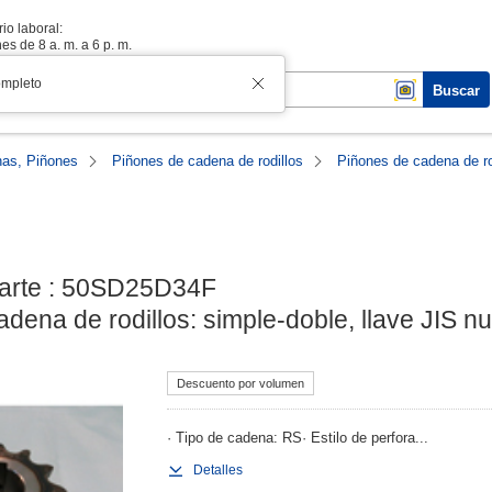
io laboral:
es de 8 a. m. a 6 p. m.
ompleto
Buscar
as, Piñones
Piñones de cadena de rodillos
Piñones de cadena de ro
arte : 50SD25D34F

dena de rodillos: simple-doble, llave JIS 
Descuento por volumen
· Tipo de cadena: RS· Estilo de perfora...
Detalles