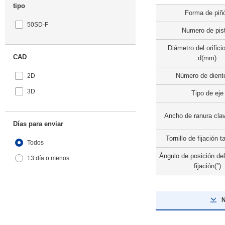
tipo
Forma de piñ
50SD-F
Numero de pis
Diámetro del orificio
CAD
d(mm)
Número de dient
2D
3D
Tipo de eje
Ancho de ranura cla
Días para enviar
Tornillo de fijación
Todos
Ángulo de posición del 
13 día o menos
fijación(°)
N