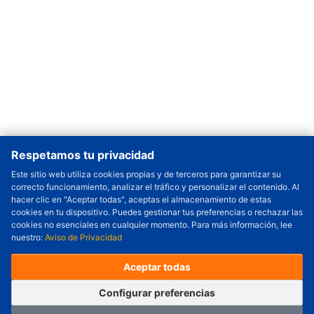
Respetamos tu privacidad
Este sitio web utiliza cookies propias y de terceros para garantizar su
correcto funcionamiento, analizar el tráfico y personalizar el contenido. Al
Cantidad a Ordenar
-
+
hacer clic en "Aceptar todas", aceptas el almacenamiento de estas
cookies en tu dispositivo. Puedes gestionar tus preferencias o rechazar las
Revisar precio y fecha de envío
cookies no esenciales en cualquier momento. Para más información, lee
nuestro:
Aviso de Privacidad
Precio unitario (USD) :
---
Total parcial (USD):
---
(con IVA (USD)) :
---
(con IVA (USD)) :
---
Aceptar todas
(Día estimado de envío) :
---
Pedir ahora
Agregar al carrito
Configurar preferencias