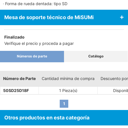
· Forma de rueda dentada: tipo SD
Mesa de soporte técnico de MiSUMi
Finalizado
Verifique el precio y proceda a pagar
Números de parte
Catálogo
Número de Parte
Cantidad mínima de compra
Descuento por
50SD25D18F
1 Pieza(s)
Disponi
1
Otros productos en esta categoría