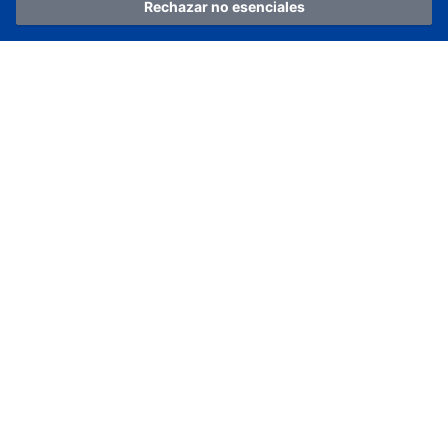
Rechazar no esenciales
Hogar
Categoría
Carro
Iniciar sesión
Aplicaciones