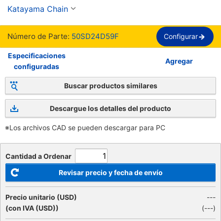
JIS Key, 50 Chain
Katayama Chain
Número de Parte:
50SD24D59F
Configurar
Especificaciones
Agregar
configuradas
Buscar productos similares
Descargue los detalles del producto
※Los archivos CAD se pueden descargar para PC
Cantidad a Ordenar
Revisar precio y fecha de envío
Precio unitario (USD)
---
(con IVA (USD))
(
---
)