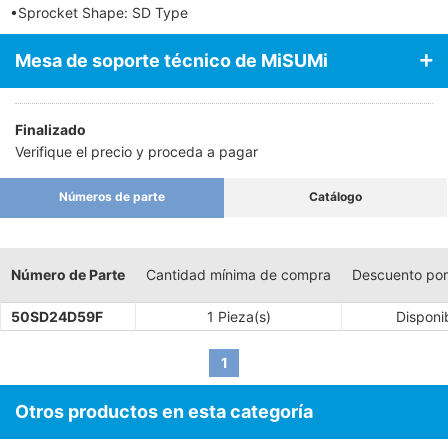
•Sprocket Shape: SD Type
Mesa de soporte técnico de MiSUMi
Finalizado
Verifique el precio y proceda a pagar
Números de parte
Catálogo
Número de Parte
Cantidad mínima de compra
Descuento por
50SD24D59F
1 Pieza(s)
Disponi
1
Otros productos en esta categoría