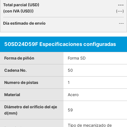
Total parcial (USD)
---
(con IVA (USD))
(
---
)
Día estimado de envío
---
50SD24D59F Especificaciones configuradas
Forma de piñón
Forma SD
Cadena No.
50
Numero de pistas
1
Material
Acero
Diámetro del orificio del eje
59
d(mm)
Tipo de mecanizado de