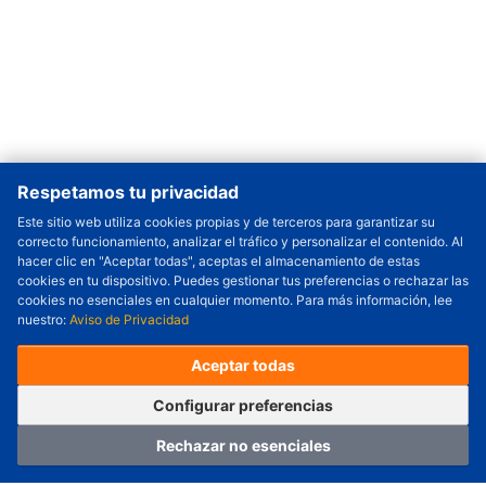
Respetamos tu privacidad
Este sitio web utiliza cookies propias y de terceros para garantizar su
correcto funcionamiento, analizar el tráfico y personalizar el contenido. Al
Cantidad a Ordenar
-
+
hacer clic en "Aceptar todas", aceptas el almacenamiento de estas
cookies en tu dispositivo. Puedes gestionar tus preferencias o rechazar las
Revisar precio y fecha de envío
cookies no esenciales en cualquier momento. Para más información, lee
nuestro:
Aviso de Privacidad
Precio unitario (USD) :
---
Total parcial (USD):
---
(con IVA (USD)) :
---
(con IVA (USD)) :
---
Aceptar todas
(Día estimado de envío) :
---
Pedir ahora
Agregar al carrito
Configurar preferencias
Rechazar no esenciales
Hogar
Categoría
Carro
Iniciar sesión