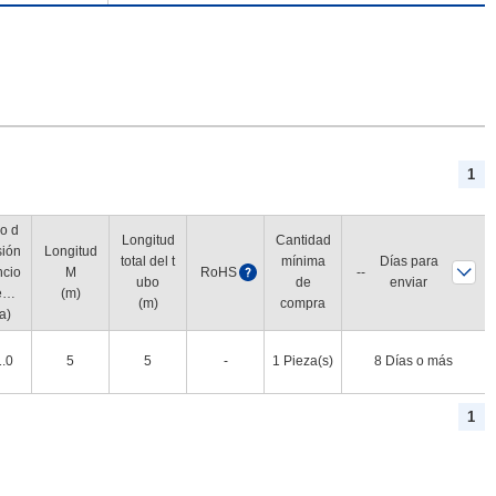
1
o d
Longitud
Cantidad
sión
Longitud
total del t
mínima
Días para
ncio
M
RoHS
?
ubo
de
enviar
nto
(m)
(m)
compra
ire)
a)
.0
5
5
-
1 Pieza(s)
8 Días o más
1