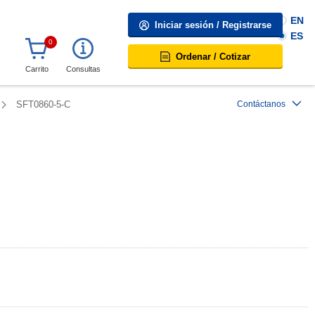
EN
Iniciar sesión / Registrarse
ES
0
Ordenar / Cotizar
Carrito
Consultas
SFT0860-5-C
Contáctanos