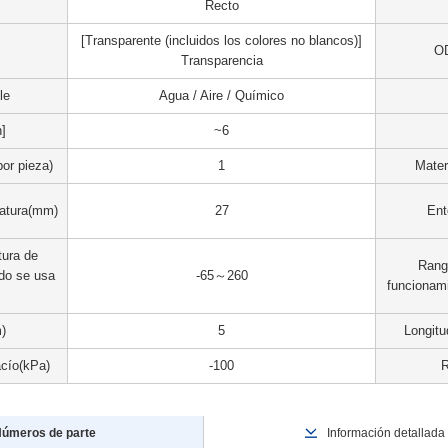
Recto
[Transparente (incluidos los colores no blancos)]
OD
Transparencia
le
Agua / Aire / Químico
n]
~6
or pieza)
1
Mater
atura(mm)
27
Ent
ura de
Rang
do se usa
-65～260
funcionami
)
5
Longitu
acío(kPa)
-100
úmeros de parte
Información detallada