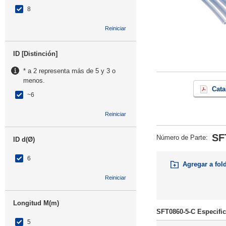
8
Reiniciar
ID [Distinción]
* a 2 representa más de 5 y 3 o
menos.
Cata
~6
Reiniciar
SF
Número de Parte
:
ID d(Ø)
6
Agregar a fol
Reiniciar
Longitud M(m)
SFT0860-5-C Especifi
5