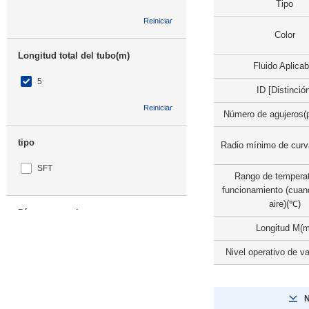
Tipo
Reiniciar
Color
Longitud total del tubo(m)
Fluido Aplicab
5
ID [Distinció
Reiniciar
Número de agujeros(p
tipo
Radio mínimo de curv
SFT
Rango de temperat
funcionamiento (cuan
aire)(℃)
Días para enviar
Longitud M(m
Todos
Nivel operativo de v
8 día o menos
N