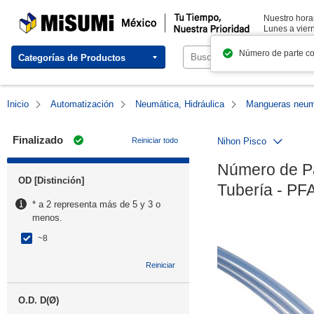
MISUMI México | Tu Tiempo, Nuestra Prioridad
Nuestro horar
Lunes a viern
Número de parte c
Categorías de Productos
Inicio
Automatización
Neumática, Hidráulica
Mangueras neumá
Finalizado
Reiniciar todo
Nihon Pisco
Número de Pa
OD [Distinción]
Tubería - PFA
* a 2 representa más de 5 y 3 o
menos.
~8
Reiniciar
O.D. D(Ø)