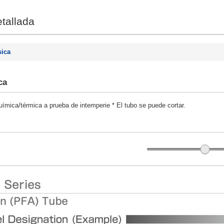
tallada
sica
ca
uímica/térmica a prueba de intemperie * El tubo se puede cortar.