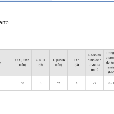
arte
Rang
Radio mí
e pre
OD [Distin
O.D. D
ID [Distin
ID d
nimo de c
e
de fu
ción]
(Ø)
ción]
(Ø)
urvatura
namie
(mm)
(con a
(MP
~8
8
~6
6
27
0～1