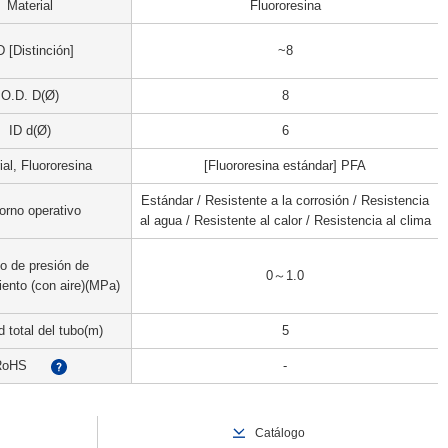
Material
Fluororesina
 [Distinción]
~8
O.D. D(Ø)
8
ID d(Ø)
6
ial, Fluororesina
[Fluororesina estándar] PFA
Estándar / Resistente a la corrosión / Resistencia
orno operativo
al agua / Resistente al calor / Resistencia al clima
o de presión de
0～1.0
ento (con aire)(MPa)
d total del tubo(m)
5
RoHS
-
?
Catálogo