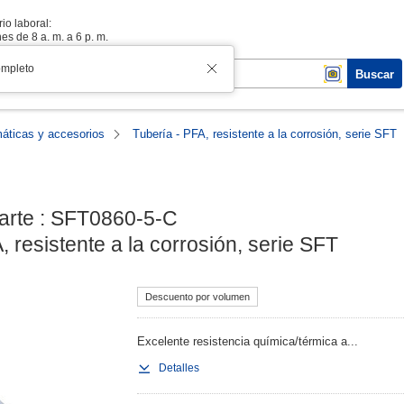
io laboral:
es de 8 a. m. a 6 p. m.
ompleto
Buscar
ticas y accesorios
Tubería - PFA, resistente a la corrosión, serie SFT
rte : SFT0860-5-C

, resistente a la corrosión, serie SFT
Descuento por volumen
Excelente resistencia química/térmica a...
Detalles