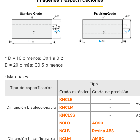
* D = 16 o menos: C0.1 a 0.2
D = 20 o más: C0.5 o menos
· Materiales
Tipo
Tipo de especificación
Grado estándar
Grado de precisión
KNCLB
-
Ac
Dimensión L seleccionable
KNCLM
-
KN
CLSS
-
Ac
N
CLC
ACSC
NCLB
Resina ABS
Ac
Dimensión L configurable
NCLM
AMSC