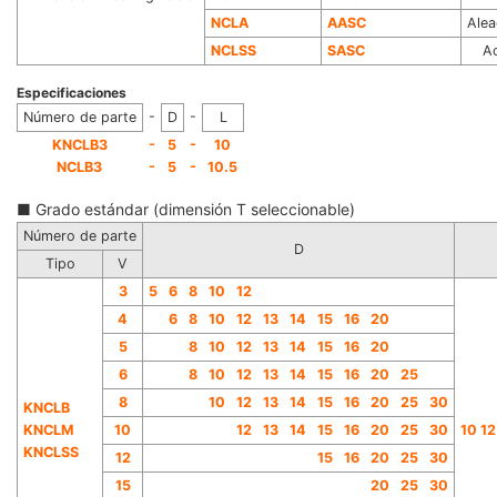
NCLA
AASC
Alea
NCLSS
SASC
Ac
Especificaciones
-
-
Número de parte
D
L
-
-
KNCLB3
5
10
-
-
NCLB3
5
10.5
■ Grado estándar (dimensión T seleccionable)
Número de parte
D
Tipo
V
3
5
6
8
10
12
4
6
8
10
12
13
14
15
16
20
5
8
10
12
13
14
15
16
20
6
8
10
12
13
14
15
16
20
25
8
10
12
13
14
15
16
20
25
30
KNCLB
KNCLM
10
12
13
14
15
16
20
25
30
10 12
KNCLSS
12
15
16
20
25
30
15
20
25
30