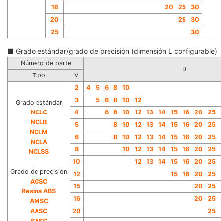
16
20
25
30
20
25
30
25
30
■ Grado estándar/grado de precisión (dimensión L configurable)
Número de parte
D
Tipo
V
2
4
5
6
8
10
3
5
6
8
10
12
Grado estándar
NCLC
4
6
8
10
12
13
14
15
16
20
25
NCLB
5
8
10
12
13
14
15
16
20
25
N
CLM
6
8
10
12
13
14
15
16
20
25
NCLA
8
10
12
13
14
15
16
20
25
NCLSS
10
1
2
13
14
15
16
20
25
Grado de precisión
12
15
16
20
25
ACSC
15
20
25
Resina ABS
16
20
25
AMSC
AAS
C
20
25
SASC