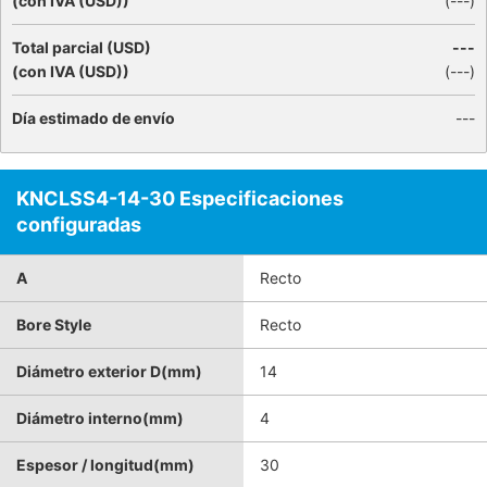
(con IVA (USD))
(
---
)
Total parcial (USD)
---
(con IVA (USD))
(
---
)
Día estimado de envío
---
KNCLSS4-14-30 Especificaciones
configuradas
A
Recto
Bore Style
Recto
Diámetro exterior D(mm)
14
Diámetro interno(mm)
4
Espesor / longitud(mm)
30