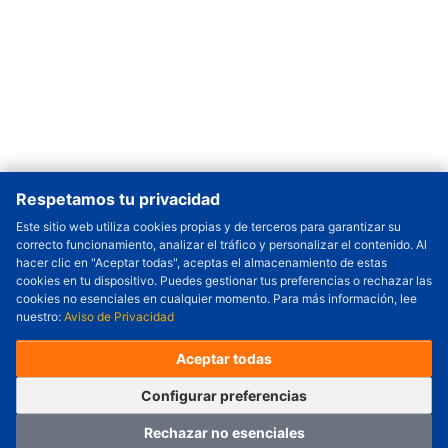
Respetamos tu privacidad
Este sitio web utiliza cookies propias y de terceros para garantizar su
correcto funcionamiento, analizar el tráfico y personalizar el contenido. Al
Cantidad a Ordenar
-
+
hacer clic en "Aceptar todas", aceptas el almacenamiento de estas
cookies en tu dispositivo. Puedes gestionar tus preferencias o rechazar las
Revisar precio y fecha de envío
cookies no esenciales en cualquier momento. Para más información, lee
nuestro:
Aviso de Privacidad
Precio unitario (USD) :
---
Total parcial (USD):
---
(con IVA (USD)) :
---
(con IVA (USD)) :
---
Aceptar todas
(Día estimado de envío) :
---
Pedir ahora
Agregar al carrito
Configurar preferencias
Rechazar no esenciales