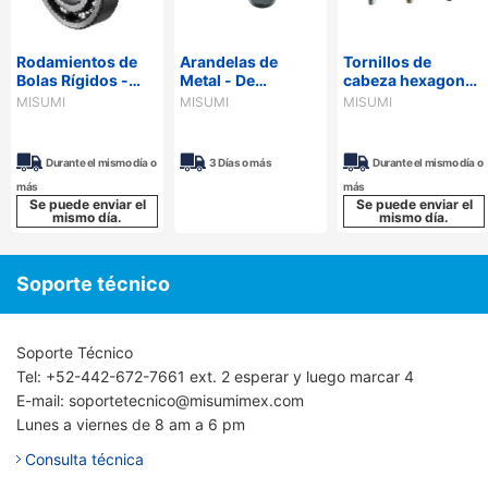
Rodamientos de
Arandelas de
Tornillos de
Bolas Rígidos -
Metal - De
cabeza hexagonal
Abierto.
precisión,
o allen de cabeza
MISUMI
MISUMI
MISUMI
configurables.
hueca para
extrusiones de
aluminio
Durante el mismo día o
3 Días o más
Durante el mismo día o
más
más
Se puede enviar el
Se puede enviar el
mismo día.
mismo día.
Soporte técnico
Soporte Técnico
Tel: +52-442-672-7661 ext. 2 esperar y luego marcar 4
E-mail: soportetecnico@misumimex.com
Lunes a viernes de 8 am a 6 pm
Consulta técnica