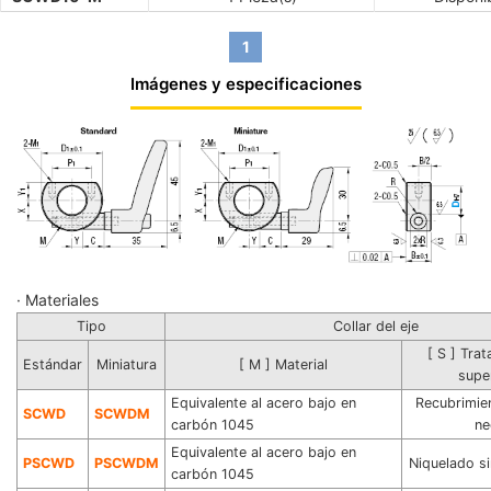
1
Imágenes y especificaciones
· Materiales
Tipo
Collar del eje
[ S ] Tra
Estándar
Miniatura
[ M ] Material
super
Equivalente al acero bajo en
Recubrimie
SCWD
SCWDM
carbón 1045
ne
Equivalente al acero bajo en
PSCWD
PSCWDM
Niquelado sin
carbón 1045