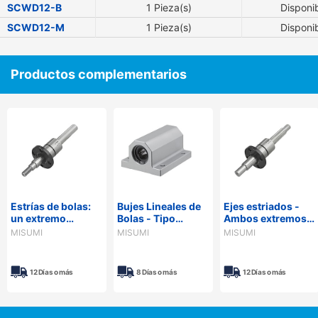
SCWD12-B
1 Pieza(s)
Disponi
SCWD12-M
1 Pieza(s)
Disponi
Productos complementarios
Estrías de bolas:
Bujes Lineales de
Ejes estriados -
un extremo
Bolas - Tipo
Ambos extremos
roscado y
chumacera,
escalonados
MISUMI
MISUMI
MISUMI
escalonado, un
sencillo/doble.
(MISUMI)
extremo roscado
12 Días o más
8 Días o más
12 Días o más