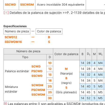
SSCWD
SSCWDM
Acero inoxidable 304 equivalente
[ ! ]
Detalles de la palanca de sujeción >>P. 2-1139 detalles de la
Especificaciones
—
Número de pieza
Color de palanca
—
SCWD12
B
—
SSCWDM16
S
Número de pieza
D
M
Color de palanca
B
M
1
1
Tipo
D
10
14
28
4
M4
SCWD
12
M
14
28
4
M4
Palanca estándar
PSCWD
(Naranja)
15
14
32
4
M4
SSCWD
B
16
14
34
5
M4
(negro)
SCWDM
20
14
40
5
M5
Miniatura
S
PSCWDM
estándar
25
(Gris plateado)
14
45
5
M5
SSCWDM
30
14
52
5
M5
[!]
Las palancas entre () son aplicables a SSCWD# (productos de 