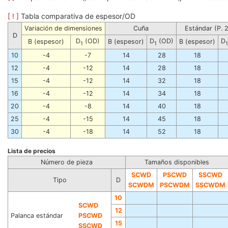
[ ! ]
Tabla comparativa de espesor/OD
Variación de dimensiones
Cuña
Estándar (P. 
D
D
(OD)
D
(OD)
D
B (espesor)
B (espesor)
B (espesor)
1
1
1
10
-4
-7
14
28
18
12
-4
-12
14
28
18
15
-4
-12
14
32
18
16
-4
-12
14
34
18
20
-4
-8
14
40
18
25
-4
-15
14
45
18
30
-4
-18
14
52
18
Lista de precios
Número de pieza
Tamaños disponibles
SCWD
PSCWD
SSCWD
Tipo
D
SCWDM
PSCWDM
SSCWDM
10
SCWD
12
Palanca estándar
PSCWD
15
SSCWD