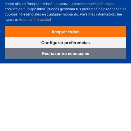
Cantidad a Ordenar
-
+
hacer clic en "Aceptar todas", aceptas el almacenamiento de estas
cookies en tu dispositivo. Puedes gestionar tus preferencias o rechazar las
Revisar precio y fecha de envío
cookies no esenciales en cualquier momento. Para más información, lee
nuestro:
Aviso de Privacidad
Precio unitario (USD) :
---
Total parcial (USD):
---
(con IVA (USD)) :
---
(con IVA (USD)) :
---
Aceptar todas
(Día estimado de envío) :
---
Pedir ahora
Agregar al carrito
Configurar preferencias
Rechazar no esenciales
Hogar
Categoría
Carro
Iniciar sesión