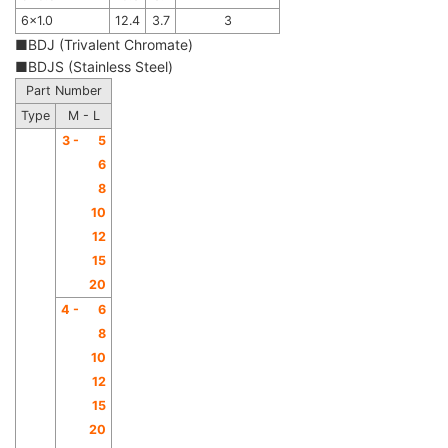
6x1.0
12.4
3.7
3
■BDJ (Trivalent Chromate)
■BDJS (Stainless Steel)
Part Number
Type
M - L
3 -
5
6
8
10
12
15
20
4 -
6
8
10
12
15
20