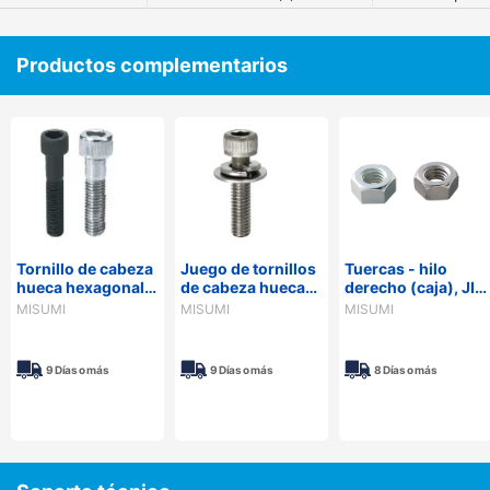
Productos complementarios
Tornillo de cabeza
Juego de tornillos
Tuercas - hilo
hueca hexagonal -
de cabeza hueca
derecho (caja), JIS
M4 - M10, grueso,
con arandelas
Clase 1
MISUMI
MISUMI
MISUMI
longitud
grandes
configurable,
parcialmente
9 Días o más
9 Días o más
8 Días o más
roscado