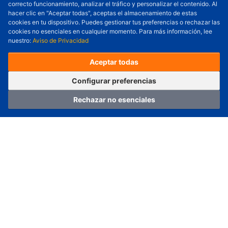
correcto funcionamiento, analizar el tráfico y personalizar el contenido. Al
Cantidad a Ordenar
-
+
hacer clic en "Aceptar todas", aceptas el almacenamiento de estas
cookies en tu dispositivo. Puedes gestionar tus preferencias o rechazar las
Revisar precio y fecha de envío
cookies no esenciales en cualquier momento. Para más información, lee
nuestro:
Aviso de Privacidad
Precio unitario (USD) :
---
Total parcial (USD):
---
(con IVA (USD)) :
---
(con IVA (USD)) :
---
Aceptar todas
(Día estimado de envío) :
---
Pedir ahora
Agregar al carrito
Configurar preferencias
Rechazar no esenciales
Hogar
Categoría
Carro
Iniciar sesión