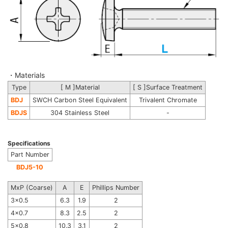
・Materials
Type
[ M ]Material
[ S ]Surface Treatment
BDJ
SWCH Carbon Steel Equivalent
Trivalent Chromate
BDJS
304 Stainless Steel
-
Specifications
Part Number
BDJ5-10
MxP (Coarse)
A
E
Phillips Number
3x0.5
6.3
1.9
2
4x0.7
8.3
2.5
2
5x0.8
10.3
3.1
2