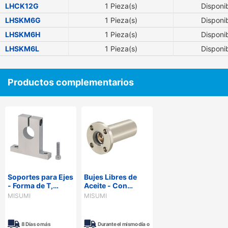
LHCK12G
1 Pieza(s)
Disponi
LHSKM6G
1 Pieza(s)
Disponi
LHSKM6H
1 Pieza(s)
Disponi
LHSKM6L
1 Pieza(s)
Disponi
Productos complementarios
Soportes para Ejes
Bujes Libres de
- Forma de T,
Aceite - Con
cuerpo delgado,
carcasa bridada,
MISUMI
MISUMI
con ranura
aleación de Cobre.
superior. Ajuste
del eje con tornillo.
8 Días o más
Durante el mismo día o