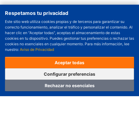
Respetamos tu privacidad
Este sitio web utiliza cookies propias y de terceros para garantizar su
correcto funcionamiento, analizar el tráfico y personalizar el contenido. Al
Cantidad a Ordenar
-
+
hacer clic en "Aceptar todas", aceptas el almacenamiento de estas
cookies en tu dispositivo. Puedes gestionar tus preferencias o rechazar las
Revisar precio y fecha de envío
cookies no esenciales en cualquier momento. Para más información, lee
nuestro:
Aviso de Privacidad
Precio unitario (USD) :
---
Total parcial (USD):
---
(con IVA (USD)) :
---
(con IVA (USD)) :
---
Aceptar todas
(Día estimado de envío) :
---
Pedir ahora
Agregar al carrito
Configurar preferencias
Rechazar no esenciales
Hogar
Categoría
Carro
Iniciar sesión