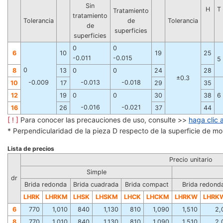
Sin
H
T
Tratamiento
tratamiento
Tolerancia
de
Tolerancia
de
superficies
superficies
0
0
6
10
19
25
-0.011
-0.015
5
0
8
13
0
0
24
28
±0.3
-0.009
-0.013
-0.018
10
17
29
35
12
19
0
0
30
38
6
-0.016
-0.021
16
26
37
44
[ ! ]
Para conocer las precauciones de uso, consulte >>
haga clic 
* Perpendicularidad de la pieza D respecto de la superficie de m
Lista de precios
Precio unitario
Simple
dr
Brida redonda
Brida cuadrada
Brida compact
Brida redond
LHRK
LHRKM
LHSK
LHSKM
LHCK
LHCKM
LHRKW
LHRK
6
770
1,010
840
1,130
810
1,090
1,510
2,
8
770
1,010
840
1,130
810
1,090
1,510
2,