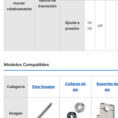
Ajuste de
mover
transición
relativamente
Ajuste a
h5
js6
presión
h6
Modelos Compatibles
Collares de
Soportes d
Categoría
Ejes lineales
eje
eje
Imagen