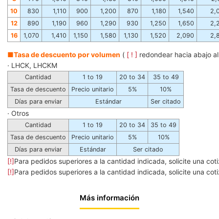
10
830
1,110
900
1,200
870
1,180
1,540
2,
12
890
1,190
960
1,290
930
1,250
1,650
2,
16
1,070
1,410
1,150
1,580
1,130
1,520
2,090
2,
■Tasa de descuento por volumen
(
[ ! ]
redondear hacia abajo al
· LHCK, LHCKM
Cantidad
1 to 19
20 to 34
35 to 49
Tasa de descuento
Precio unitario
5%
10%
Días para enviar
Estándar
Ser citado
· Otros
Cantidad
1 to 19
20 to 34
35 to 49
Tasa de descuento
Precio unitario
5%
10%
Días para enviar
Estándar
Ser citado
[!]
Para pedidos superiores a la cantidad indicada, solicite una coti
[!]
Para pedidos superiores a la cantidad indicada, solicite una coti
Más información