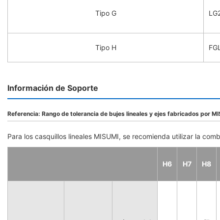
Tipo G
LG2
Tipo H
FGL
Información de Soporte
Referencia: Rango de tolerancia de bujes lineales y ejes fabricados por M
Para los casquillos lineales MISUMI, se recomienda utilizar la co
H6
H7
H8