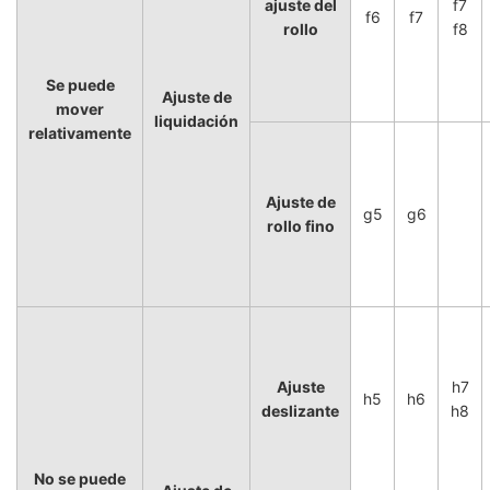
ajuste del
f7
f6
f7
rollo
f8
Se puede
Ajuste de
mover
liquidación
relativamente
Ajuste de
g5
g6
rollo fino
Ajuste
h7
h5
h6
deslizante
h8
No se puede