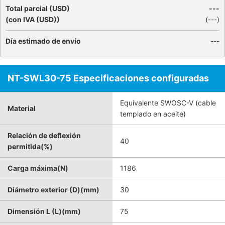
Total parcial (USD)
---
(con IVA (USD))
(
---
)
Día estimado de envío
---
NT-SWL30-75 Especificaciones configuradas
Equivalente SWOSC-V (cable
Material
templado en aceite)
Relación de deflexión
40
permitida(%)
Carga máxima(N)
1186
Diámetro exterior (D)(mm)
30
Dimensión L (L)(mm)
75