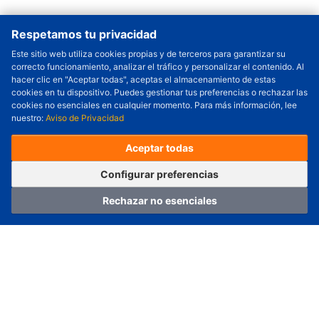
Respetamos tu privacidad
Este sitio web utiliza cookies propias y de terceros para garantizar su
correcto funcionamiento, analizar el tráfico y personalizar el contenido. Al
Cantidad a Ordenar
-
+
hacer clic en "Aceptar todas", aceptas el almacenamiento de estas
cookies en tu dispositivo. Puedes gestionar tus preferencias o rechazar las
Revisar precio y fecha de envío
cookies no esenciales en cualquier momento. Para más información, lee
nuestro:
Aviso de Privacidad
Precio unitario (USD) :
---
Total parcial (USD):
---
(con IVA (USD)) :
---
(con IVA (USD)) :
---
Aceptar todas
(Día estimado de envío) :
---
Pedir ahora
Agregar al carrito
Configurar preferencias
Rechazar no esenciales
Hogar
Categoría
Carro
Iniciar sesión