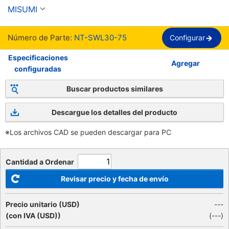
de deflexión, silicio cromado, JIS
MISUMI
Número de Parte:
NT-SWL30-75
Configurar
Especificaciones
Agregar
configuradas
Buscar productos similares
Descargue los detalles del producto
※Los archivos CAD se pueden descargar para PC
Cantidad a Ordenar
Revisar precio y fecha de envío
Precio unitario (USD)
---
(con IVA (USD))
(
---
)