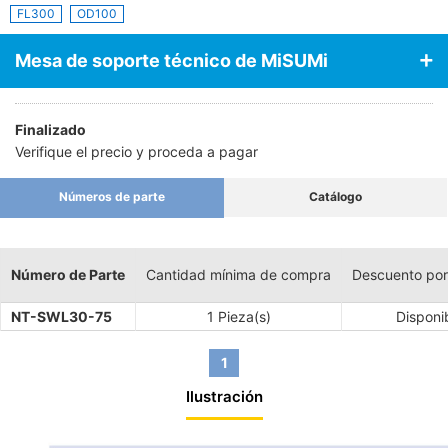
FL300
OD100
Mesa de soporte técnico de MiSUMi
Finalizado
Verifique el precio y proceda a pagar
Números de parte
Catálogo
Número de Parte
Cantidad mínima de compra
Descuento por
NT-SWL30-75
1 Pieza(s)
Disponi
1
Ilustración