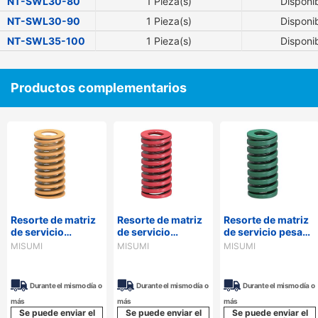
NT-SWL30-80
1 Pieza(s)
Disponi
NT-SWL30-90
1 Pieza(s)
Disponi
NT-SWL35-100
1 Pieza(s)
Disponi
Productos complementarios
Resorte de matriz
Resorte de matriz
Resorte de matriz
de servicio
de servicio
de servicio pesado
mediano - 50 % de
mediano - 32 % de
- 24 % de
MISUMI
MISUMI
MISUMI
deflexión, silicio
deflexión, silicio
deflexión, silicio
cromado, JIS
cromado, JIS
cromado, JIS
Durante el mismo día o
Durante el mismo día o
Durante el mismo día o
más
más
más
Se puede enviar el
Se puede enviar el
Se puede enviar el