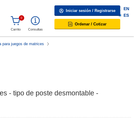
EN
Iniciar sesión / Registrarse
ES
0
Ordenar / Cotizar
Carrito
Consultas
a para juegos de matrices
es - tipo de poste desmontable -