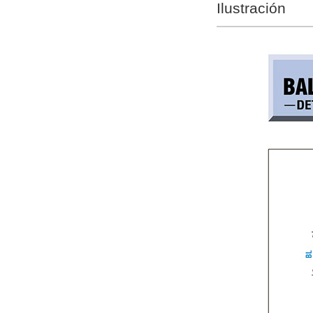
Ilustración
Reiniciar
FL (longitud del resorte)(mm)
50
Reiniciar
tipo
QM
CAD
2D
3D
Días para enviar