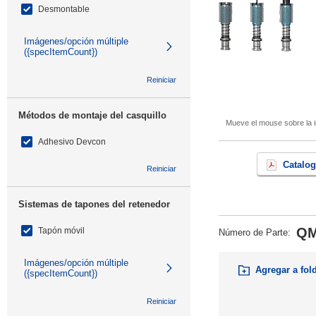
Desmontable
Imágenes/opción múltiple
({specItemCount})
Reiniciar
Métodos de montaje del casquillo
Mueve el mouse sobre la i
Adhesivo Devcon
Catalog
Reiniciar
Sistemas de tapones del retenedor
QM
Tapón móvil
Número de Parte
:
Imágenes/opción múltiple
Agregar a fol
({specItemCount})
Reiniciar