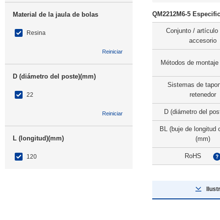
QM2212M6-5 Especific
Material de la jaula de bolas
Conjunto / artículo
Resina
accesorio
Reiniciar
Métodos de montaje 
D (diámetro del poste)(mm)
Sistemas de tapon
retenedor
22
D (diámetro del po
Reiniciar
BL (buje de longitud 
L (longitud)(mm)
(mm)
RoHS
120
Reiniciar
Ilust
BL (buje de longitud completa)(mm)
60