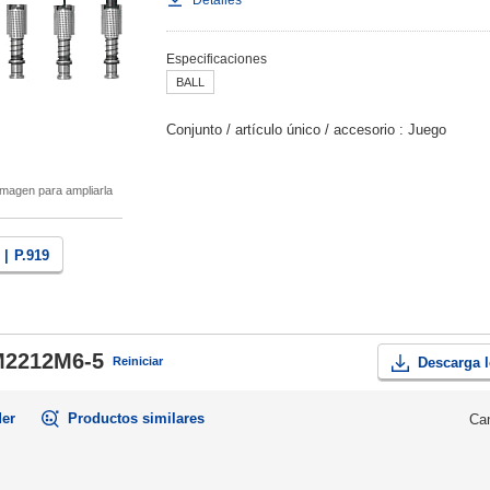
Detalles
Especificaciones
BALL
Conjunto / artículo único / accesorio
Juego
magen para ampliarla
 |
P.919
2212M6-5
Reiniciar
Descarga l
der
Productos similares
Can