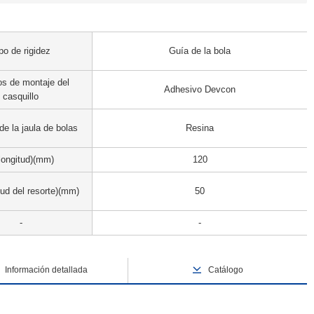
po de rigidez
Guía de la bola
s de montaje del
Adhesivo Devcon
casquillo
de la jaula de bolas
Resina
(longitud)(mm)
120
tud del resorte)(mm)
50
-
-
Información detallada
Catálogo