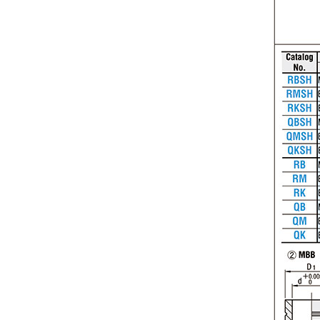
Todos
8 día o menos