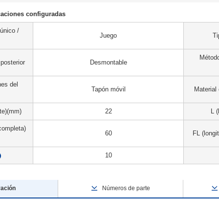
aciones configuradas
 único /
Juego
Ti
Método
posterior
Desmontable
es del
Tapón móvil
Material 
ste)(mm)
22
L 
completa)
60
FL (longi
10
?
ración
Números de parte