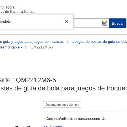
io laboral:
es de 8 a. m. a 6 p. m.
ompleto
Buscar
s guía y bujes para juegos de matrices
Juegos de postes de guía de bol
 desmontable -
QM2212M6-5
arte : QM2212M6-5

tes de guía de bola para juegos de troquel
Descuento por volumen
· Conjunto/artículo único/accesorio: Ju...