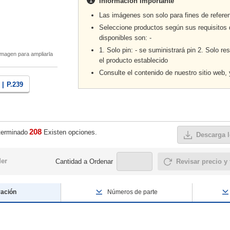
Información Importante
Las imágenes son solo para fines de referen
Seleccione productos según sus requisitos d
disponibles son: -
1. Solo pin: - se suministrará pin 2. Solo re
magen para ampliarla
el producto establecido
Consulte el contenido de nuestro sitio web,
 |
P.239
208
terminado
Existen opciones.
Descarga l
der
Cantidad a Ordenar
Revisar precio y
ración
Números de parte