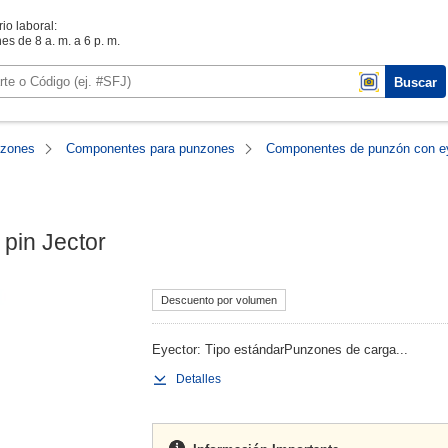
io laboral:
es de 8 a. m. a 6 p. m.
Buscar
zones
Componentes para punzones
Componentes de punzón con e
pin Jector
Descuento por volumen
Eyector: Tipo estándarPunzones de carga...
Detalles