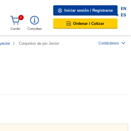
EN
Iniciar sesión / Registrarse
ES
0
Ordenar / Cotizar
Carrito
Consultas
yector
Conjuntos de pin Jector
Contáctanos