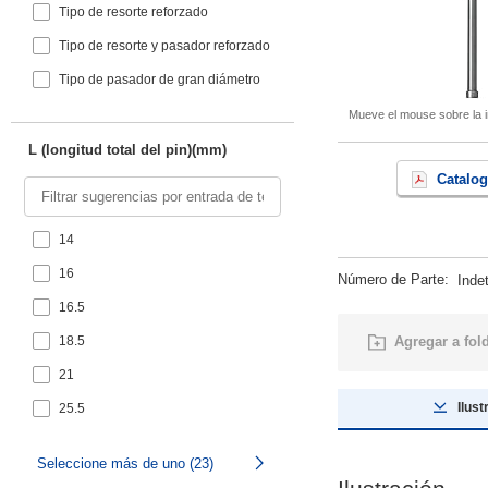
Tipo de resorte reforzado
Tipo de resorte y pasador reforzado
Tipo de pasador de gran diámetro
Mueve el mouse sobre la i
L (longitud total del pin)(mm)
Catalog
14
16
Número de Parte
:
Inde
16.5
18.5
Agregar a fol
21
Ilust
25.5
26
Seleccione más de uno (23)
28