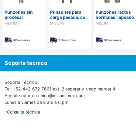
Punzones sin
Punzones para
Punzones rectos
procesar
carga pesada, con
normales, lapeado
orificios para
MISUMI
MISUMI
MISUMI
Pines con
revestimiento de
TiCN
9 Días o más
9 Días o más
9 Días o más
Soporte técnico
Soporte Técnico
Tel: +52-442-672-7661 ext. 2 esperar y luego marcar 4
E-mail: soportetecnico@misumimex.com
Lunes a viernes de 8 am a 6 pm
Consulta técnica