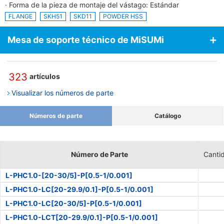
· Forma de la pieza de montaje del vástago: Estándar
FLANGE
SKH51
SKD11
POWDER HSS
Mesa de soporte técnico de MiSUMi
323
artículos
Visualizar los números de parte
Números de parte
Catálogo
Número de Parte
Canti
L-PHC1.0-[20-30/5]-P[0.5-1/0.001]
L-PHC1.0-LC[20-29.9/0.1]-P[0.5-1/0.001]
L-PHC1.0-LC[20-30/5]-P[0.5-1/0.001]
L-PHC1.0-LCT[20-29.9/0.1]-P[0.5-1/0.001]