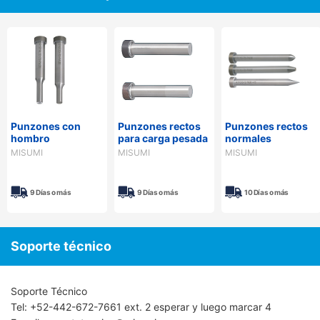
Punzones con
Punzones rectos
Punzones rectos
hombro
para carga pesada
normales
MISUMI
MISUMI
MISUMI
9 Días o más
9 Días o más
10 Días o más
Soporte técnico
Soporte Técnico
Tel: +52-442-672-7661 ext. 2 esperar y luego marcar 4