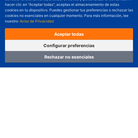
Cantidad a Ordenar
-
+
hacer clic en "Aceptar todas", aceptas el almacenamiento de estas
cookies en tu dispositivo. Puedes gestionar tus preferencias o rechazar las
Revisar precio y fecha de envío
cookies no esenciales en cualquier momento. Para más información, lee
nuestro:
Aviso de Privacidad
Precio unitario (USD) :
---
Total parcial (USD):
---
(con IVA (USD)) :
---
(con IVA (USD)) :
---
Aceptar todas
(Día estimado de envío) :
---
Pedir ahora
Agregar al carrito
Configurar preferencias
Rechazar no esenciales
Hogar
Categoría
Carro
Iniciar sesión