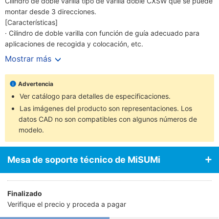
Cilindro de doble varilla tipo de varilla doble CXSW que se puede
montar desde 3 direcciones.
[Características]
· Cilindro de doble varilla con función de guía adecuado para
aplicaciones de recogida y colocación, etc.
· El interruptor automático se puede instalar desde 3 direcciones.
Mostrar más
· Mecanismo único de colchón de aire sin anillo de cojín.
Advertencia
Ver catálogo para detalles de especificaciones.
Las imágenes del producto son representaciones. Los
datos CAD no son compatibles con algunos números de
modelo.
Mesa de soporte técnico de MiSUMi
Finalizado
Verifique el precio y proceda a pagar