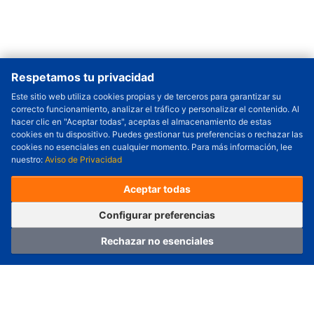
Respetamos tu privacidad
Este sitio web utiliza cookies propias y de terceros para garantizar su
correcto funcionamiento, analizar el tráfico y personalizar el contenido. Al
Cantidad a Ordenar
-
+
hacer clic en "Aceptar todas", aceptas el almacenamiento de estas
cookies en tu dispositivo. Puedes gestionar tus preferencias o rechazar las
Revisar precio y fecha de envío
cookies no esenciales en cualquier momento. Para más información, lee
nuestro:
Aviso de Privacidad
Precio unitario (USD) :
---
Total parcial (USD):
---
(con IVA (USD)) :
---
(con IVA (USD)) :
---
Aceptar todas
(Día estimado de envío) :
---
Pedir ahora
Agregar al carrito
Configurar preferencias
Rechazar no esenciales
Hogar
Categoría
Carro
Iniciar sesión