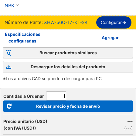
XHW/XHW-L series.
NBK
Número de Parte:
XHW-56C-17-KT-24
Configurar
Especificaciones
Agregar
configuradas
Buscar productos similares
Descargue los detalles del producto
※Los archivos CAD se pueden descargar para PC
Cantidad a Ordenar
Revisar precio y fecha de envío
Precio unitario (USD)
---
(con IVA (USD))
(
---
)