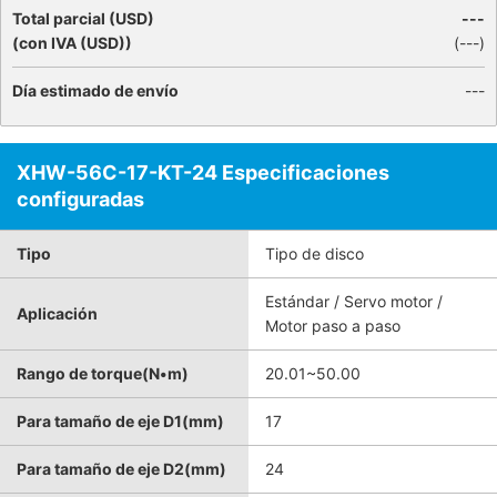
Total parcial (USD)
---
(con IVA (USD))
(
---
)
Día estimado de envío
---
XHW-56C-17-KT-24 Especificaciones
configuradas
Tipo
Tipo de disco
Estándar / Servo motor /
Aplicación
Motor paso a paso
Rango de torque(N•m)
20.01~50.00
Para tamaño de eje D1(mm)
17
Para tamaño de eje D2(mm)
24