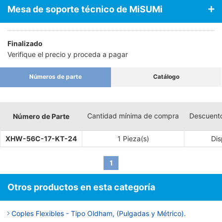
Mesa de soporte técnico de MiSUMi
Finalizado
Verifique el precio y proceda a pagar
Números de parte
Catálogo
Cantidad mínima de compra
Descuent
Número de Parte
XHW-56C-17-KT-24
1 Pieza(s)
Dis
1
Otros productos en esta categoría
Coples Flexibles - Tipo Oldham, (Pulgadas y Métrico).