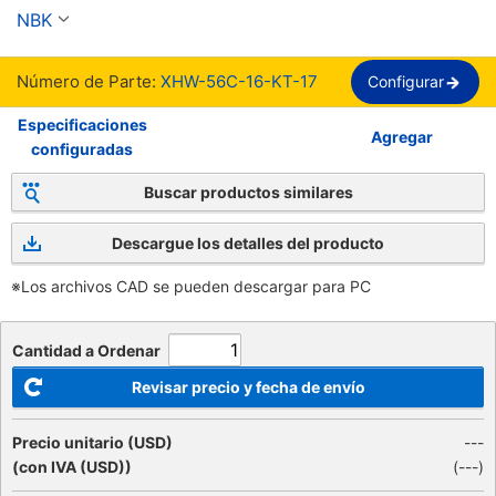
XHW/XHW-L series.
NBK
Número de Parte:
XHW-56C-16-KT-17
Configurar
Especificaciones
Agregar
configuradas
Buscar productos similares
Descargue los detalles del producto
※Los archivos CAD se pueden descargar para PC
Cantidad a Ordenar
Revisar precio y fecha de envío
Precio unitario (USD)
---
(con IVA (USD))
(
---
)