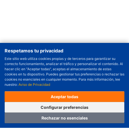
Respetamos tu privacidad
Este sitio web utiliza cookies propias y de terceros para garantizar su
correcto funcionamiento, analizar el tráfico y personalizar el contenido. Al
Cantidad a Ordenar
-
+
hacer clic en "Aceptar todas", aceptas el almacenamiento de estas
cookies en tu dispositivo. Puedes gestionar tus preferencias o rechazar las
Revisar precio y fecha de envío
cookies no esenciales en cualquier momento. Para más información, lee
nuestro:
Aviso de Privacidad
Precio unitario (USD) :
---
Total parcial (USD):
---
(con IVA (USD)) :
---
(con IVA (USD)) :
---
Aceptar todas
(Día estimado de envío) :
---
Pedir ahora
Agregar al carrito
Configurar preferencias
Rechazar no esenciales
Hogar
Categoría
Carro
Iniciar sesión