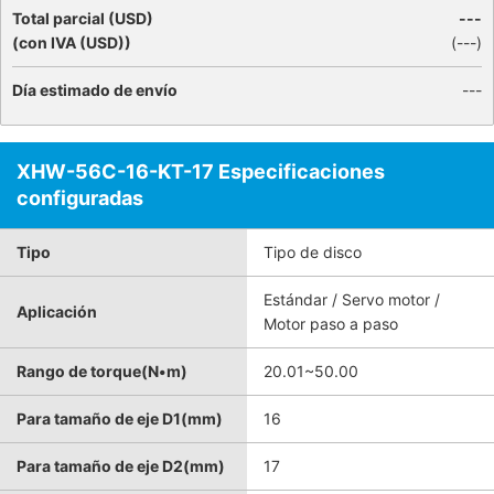
Total parcial (USD)
---
(con IVA (USD))
(
---
)
Día estimado de envío
---
XHW-56C-16-KT-17 Especificaciones
configuradas
Tipo
Tipo de disco
Estándar / Servo motor /
Aplicación
Motor paso a paso
Rango de torque(N•m)
20.01~50.00
Para tamaño de eje D1(mm)
16
Para tamaño de eje D2(mm)
17