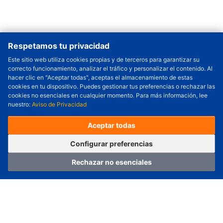
Respetamos tu privacidad
Este sitio web utiliza cookies propias y de terceros para garantizar su
correcto funcionamiento, analizar el tráfico y personalizar el contenido. Al
Cantidad a Ordenar
-
+
hacer clic en "Aceptar todas", aceptas el almacenamiento de estas
cookies en tu dispositivo. Puedes gestionar tus preferencias o rechazar las
Revisar precio y fecha de envío
cookies no esenciales en cualquier momento. Para más información, lee
nuestro:
Aviso de Privacidad
Precio unitario (USD) :
---
Total parcial (USD):
---
(con IVA (USD)) :
---
(con IVA (USD)) :
---
Aceptar todas
(Día estimado de envío) :
---
Pedir ahora
Agregar al carrito
Configurar preferencias
Rechazar no esenciales
Hogar
Categoría
Carro
Iniciar sesión