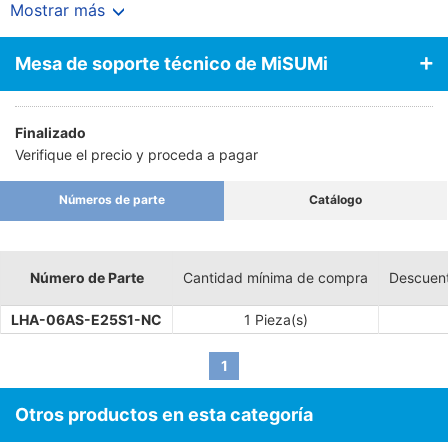
detalles sobre el mango guía lineal manual serie LHA, consulte las
Mostrar más
secciones siguientes:
Mesa de soporte técnico de MiSUMi
Finalizado
Verifique el precio y proceda a pagar
Números de parte
Catálogo
Número de Parte
Cantidad mínima de compra
Descuen
LHA-06AS-E25S1-NC
1 Pieza(s)
1
Otros productos en esta categoría