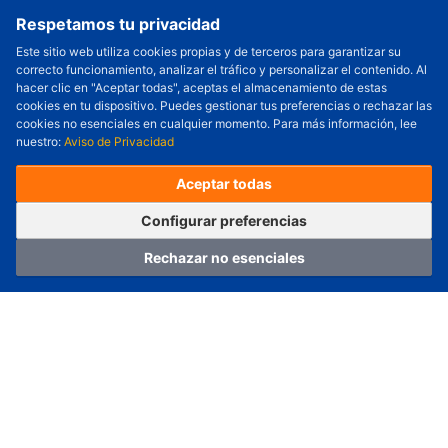
Respetamos tu privacidad
Este sitio web utiliza cookies propias y de terceros para garantizar su
correcto funcionamiento, analizar el tráfico y personalizar el contenido. Al
Cantidad a Ordenar
-
+
hacer clic en "Aceptar todas", aceptas el almacenamiento de estas
cookies en tu dispositivo. Puedes gestionar tus preferencias o rechazar las
Revisar precio y fecha de envío
cookies no esenciales en cualquier momento. Para más información, lee
nuestro:
Aviso de Privacidad
Precio unitario (USD) :
---
Total parcial (USD):
---
(con IVA (USD)) :
---
(con IVA (USD)) :
---
Aceptar todas
(Día estimado de envío) :
---
Pedir ahora
Agregar al carrito
Configurar preferencias
Rechazar no esenciales
Hogar
Categoría
Carro
Iniciar sesión