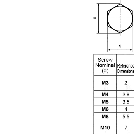
Días para enviar
Todos
8 día o menos