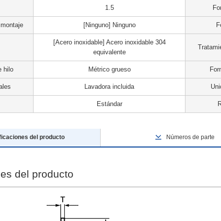
1.5
Fo
 montaje
[Ninguno] Ninguno
F
[Acero inoxidable] Acero inoxidable 304
Tratamie
equivalente
 hilo
Métrico grueso
For
ales
Lavadora incluida
Uni
Estándar
ficaciones del producto
Números de parte
nes del producto