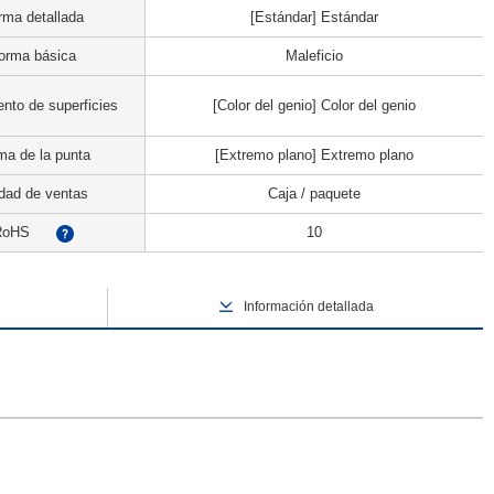
rma detallada
[Estándar] Estándar
orma básica
Maleficio
nto de superficies
[Color del genio] Color del genio
ma de la punta
[Extremo plano] Extremo plano
dad de ventas
Caja / paquete
RoHS
10
?
Información detallada