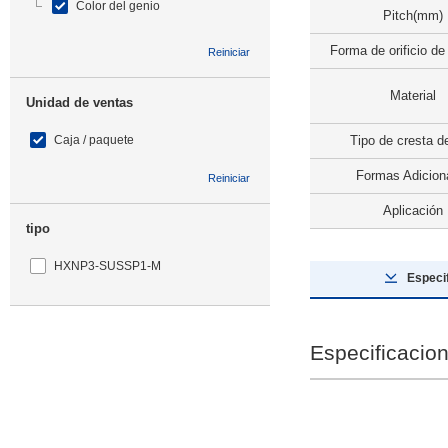
Color del genio
Pitch(mm)
Forma de orificio de
Reiniciar
Material
Unidad de ventas
Caja / paquete
Tipo de cresta de
Formas Adicion
Reiniciar
Aplicación
tipo
HXNP3-SUSSP1-M
Especi
CAD
Especificacio
2D
3D