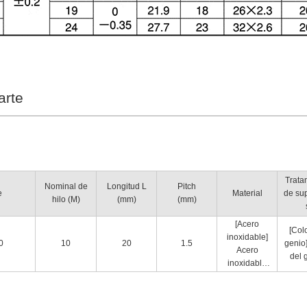
arte
Trata
Nominal de
Longitud L
Pitch
e
Material
de sup
hilo (M)
(mm)
(mm)
[Acero
[Col
inoxidable]
0
10
20
1.5
genio
Acero
del 
inoxidable
304
equivalente