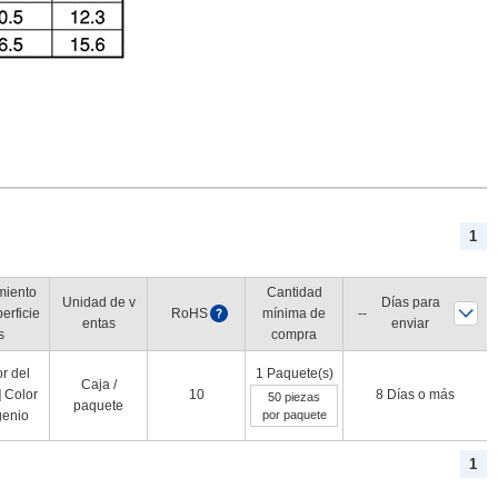
1
miento
Cantidad
Unidad de v
Días para
erficie
RoHS
?
mínima de
entas
enviar
s
compra
or del
1 Paquete(s)
Caja /
] Color
10
8 Días o más
50 piezas
paquete
genio
por paquete
1