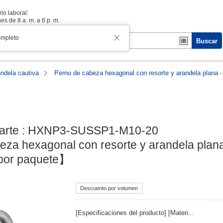
io laboral:
es de 8 a. m. a 6 p. m.
ompleto
Buscar
andela cautiva
Perno de cabeza hexagonal con resorte y arandela plana -
arte : HXNP3-SUSSP1-M10-20

eza hexagonal con resorte y arandela plana
 por paquete】
Descuento por volumen
[Especificaciones del producto] [Materi...