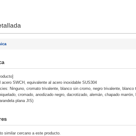
tallada
sica
ca
roducto]
 al acero SWCH, equivalente al acero inoxidable SUS304
icies: Ninguno, cromato trivalente, blanco sin cromo, negro trivalente, blanco
iquelado, cromado, anodizado negro, dacrotizado, alemán, chapado marrón, La
arandela plana JIS)
res
o similar cercano a este producto.