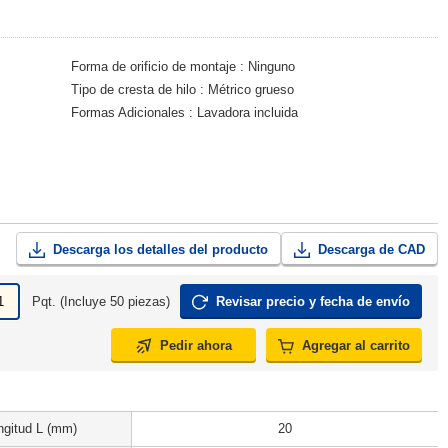
Forma de orificio de montaje
Ninguno
Tipo de cresta de hilo
Métrico grueso
Formas Adicionales
Lavadora incluida
Descarga los detalles del producto
Descarga de CAD
Pqt. (Incluye 50 piezas)
Revisar precio y fecha de envío
Pedir ahora
Agregar al carrito
ngitud L (mm)
20