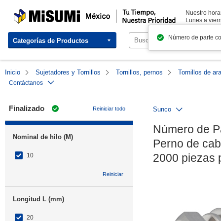
MISUMI México | Tu Tiempo, Nuestra Prioridad
Nuestro horar
Lunes a viern
Número de parte c
Categorías de Productos
Inicio
Sujetadores y Tornillos
Tornillos, pernos
Tornillos de ar
Contáctanos
Finalizado
Reiniciar todo
Sunco
Número de P
Nominal de hilo (M)
Perno de cab
2000 piezas
10
Reiniciar
Longitud L (mm)
20