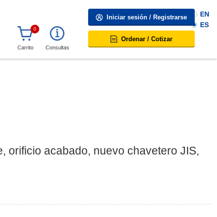
EN
Iniciar sesión / Registrarse
ES
0
Ordenar / Cotizar
Carrito
Consultas
 orificio acabado, nuevo chavetero JIS, 