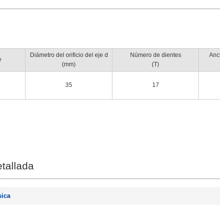
Diámetro del orificio del eje d
Número de dientes
Anc
e
(mm)
(T)
35
17
tallada
sica