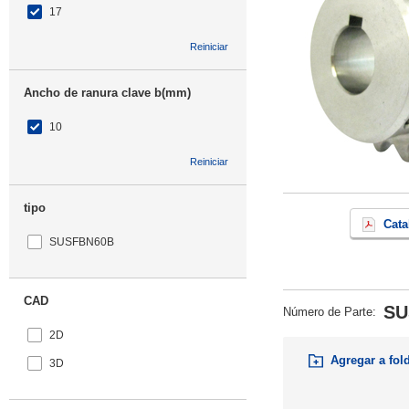
17
Reiniciar
Ancho de ranura clave b(mm)
10
Reiniciar
tipo
Cata
SUSFBN60B
CAD
SU
Número de Parte
:
2D
Agregar a fol
3D