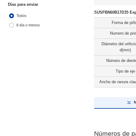
Días para enviar
SUSFBN60B17D35 Espe
Todos
Forma de piñ
8 día o menos
Numero de pis
Diámetro del orificio
d(mm)
Número de dient
Tipo de eje
Ancho de ranura cla
N
Números de p