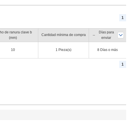
1
ho de ranura clave b
Días para
Cantidad mínima de compra
(mm)
enviar
10
1 Pieza(s)
8 Días o más
1