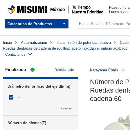
MISUMI México | Tu Tiempo, Nuestra Prioridad
Nuestro horar
Lunes a viern
Categorías de Productos
Inicio
Automatización
Transmisión de potencia rotativa
Caden
Ruedas dentadas de cadena de rodillos: acero inoxidable, orificio acabado
Contáctanos
Finalizado
Reiniciar todo
Katayama Chain
Número de P
Diámetro del orificio del eje d(mm)
Ruedas dentad
cadena 60
35
Reiniciar
Número de dientes(T)