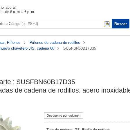
io laboral:
es de 8 a. m. a 6 p. m.
Buscar
as, Piñones
Piñones de cadena de rodillos
, nuevo chavetero JIS, cadena 60
SUSFBN60B17D35
arte : SUSFBN60B17D35

as de cadena de rodillos: acero inoxidable,
Descuento por volumen
· Tipo de cadena: RS· Estilo de perfora...