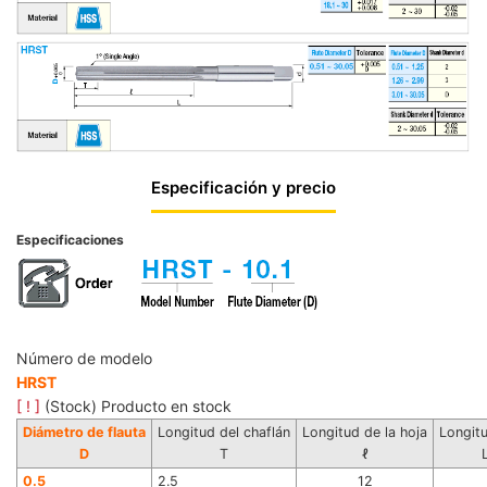
Especificación y precio
Especificaciones
Número de modelo
HRST
[ ! ]
(Stock) Producto en stock
Diámetro de flauta
Longitud del chaflán
Longitud de la hoja
Longitu
D
T
ℓ
0.5
2.5
12