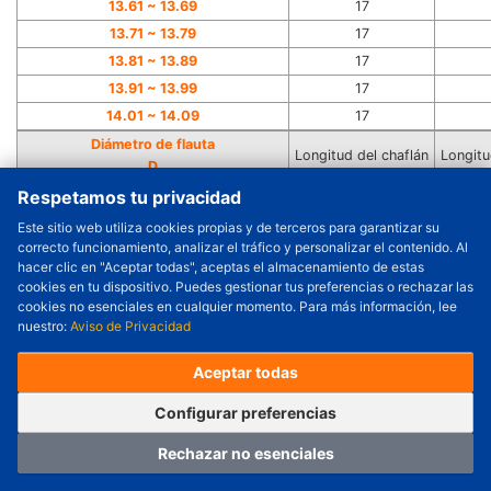
13.61 ~ 13.69
17
13.71 ~ 13.79
17
13.81 ~ 13.89
17
13.91 ~ 13.99
17
14.01 ~ 14.09
17
Diámetro de flauta
Longitud del chaflán
Longitu
D
T
Designación de incremento de 0.01 mm
Respetamos tu privacidad
14.11 ~ 14.19
18
Este sitio web utiliza cookies propias y de terceros para garantizar su
14.21 ~ 14.29
18
correcto funcionamiento, analizar el tráfico y personalizar el contenido. Al
Cantidad a Ordenar
-
+
hacer clic en "Aceptar todas", aceptas el almacenamiento de estas
14.31 ~ 14.39
18
cookies en tu dispositivo. Puedes gestionar tus preferencias o rechazar las
Revisar precio y fecha de envío
14.41 ~ 14.49
18
cookies no esenciales en cualquier momento. Para más información, lee
14.51 ~ 14.59
18
nuestro:
Aviso de Privacidad
Precio unitario (USD) :
---
Total parcial (USD):
---
(con IVA (USD)) :
---
(con IVA (USD)) :
---
14.61 ~ 14.69
18
Aceptar todas
(Día estimado de envío) :
---
14.71 ~ 14.79
18
14.81 ~ 14.89
18
Pedir ahora
Agregar al carrito
Configurar preferencias
14.91 ~ 14.99
18
Rechazar no esenciales
15.01 ~ 15.09
18
Hogar
Categoría
Carro
Iniciar sesión
15.11 ~ 15.19
19