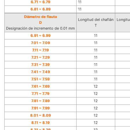
6.71 ~ 6.79
11
6.81 ~ 6.89
11
Diámetro de flauta
Longitud del chaflán
Longitu
D
T
Designación de incremento de 0.01 mm
6.91 ~
6.99
11
7.01 ~
7.09
11
7.11 ~
7.19
11
7.21 ~
7.29
11
7.31 ~
7.39
11
7.41 ~
7.49
11
7.51 ~
7.59
11
7.61 ~
7.69
12
7.71 ~
7.79
12
7.81 ~
7.89
12
7.91 ~
7.99
12
8.01 ~
8.09
12
8.11 ~
8.19
12
8.21 ~
8.29
12