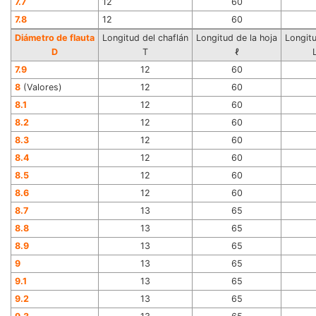
7.7
12
60
7.8
12
60
Diámetro de flauta
Longitud del chaflán
Longitud de la hoja
Longitu
D
T
ℓ
7.9
12
60
8
(Valores)
12
60
8.1
12
60
8.2
12
60
8.3
12
60
8.4
12
60
8.5
12
60
8.6
12
60
8.7
13
65
8.8
13
65
8.9
13
65
9
13
65
9.1
13
65
9.2
13
65