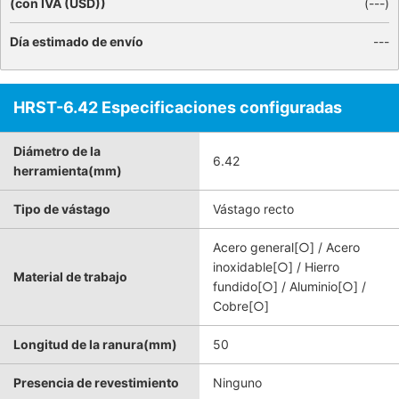
(con IVA (USD))
(
---
)
Día estimado de envío
---
HRST-6.42 Especificaciones configuradas
Diámetro de la
6.42
herramienta(mm)
Tipo de vástago
Vástago recto
Acero general[○] / Acero
inoxidable[○] / Hierro
Material de trabajo
fundido[○] / Aluminio[○] /
Cobre[○]
Longitud de la ranura(mm)
50
Presencia de revestimiento
Ninguno