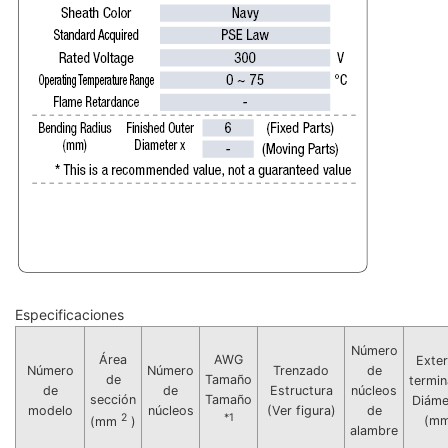
Especificaciones
Número
Área
AWG
Exter
Número
Número
Trenzado
de
de
Tamaño
termi
de
de
Estructura
núcleos
sección
Tamaño
Diáme
modelo
núcleos
(Ver figura)
de
2
*1
(mm
(mm
)
alambre