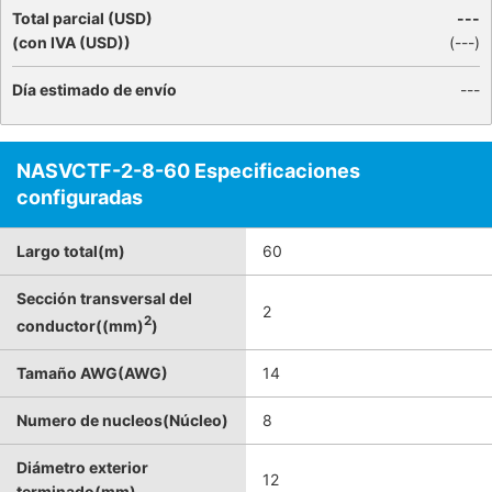
Total parcial (USD)
---
(con IVA (USD))
(
---
)
Día estimado de envío
---
NASVCTF-2-8-60 Especificaciones
configuradas
Largo total(m)
60
Sección transversal del
2
2
conductor((mm)
)
Tamaño AWG(AWG)
14
Numero de nucleos(Núcleo)
8
Diámetro exterior
12
terminado(mm)