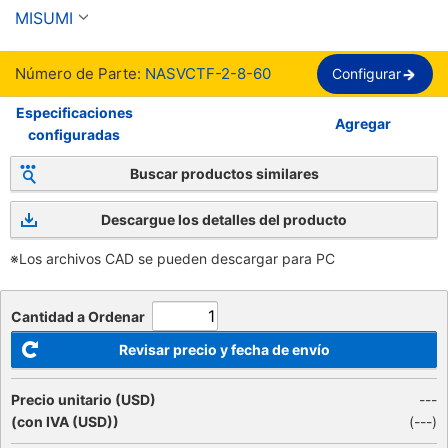
NASVCTF, 300 V
MISUMI
Número de Parte:
NASVCTF-2-8-60
Configurar
Especificaciones
Agregar
configuradas
Buscar productos similares
Descargue los detalles del producto
※Los archivos CAD se pueden descargar para PC
Cantidad a Ordenar
Revisar precio y fecha de envío
Precio unitario (USD)
---
(con IVA (USD))
(
---
)