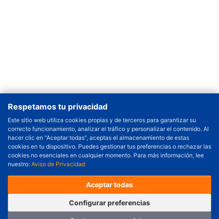
Respetamos tu privacidad
Este sitio web utiliza cookies propias y de terceros para garantizar su
correcto funcionamiento, analizar el tráfico y personalizar el contenido. Al
Cantidad a Ordenar
-
+
hacer clic en "Aceptar todas", aceptas el almacenamiento de estas
cookies en tu dispositivo. Puedes gestionar tus preferencias o rechazar las
Revisar precio y fecha de envío
cookies no esenciales en cualquier momento. Para más información, lee
nuestro:
Aviso de Privacidad
Precio unitario (USD) :
---
Total parcial (USD):
---
(con IVA (USD)) :
---
(con IVA (USD)) :
---
Aceptar todas
(Día estimado de envío) :
---
Pedir ahora
Agregar al carrito
Configurar preferencias