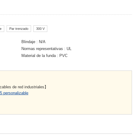
te
Par trenzado
300 V
Blindaje
N/A
Normas representativas
UL
Material de la funda
PVC
ables de red industriales】
5 personalizable