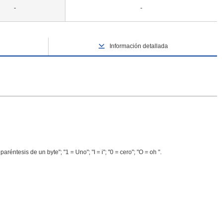
-
-
Información detallada
réntesis de un byte"; "1 = Uno"; "I = i"; "0 = cero"; "O = oh ".