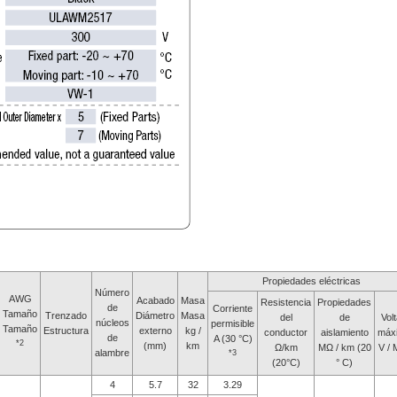
Propiedades eléctricas
Número
AWG
Acabado
Masa
Resistencia
Propiedades
de
Corriente
Tamaño
Trenzado
Diámetro
Masa
del
de
Volt
núcleos
permisible
Tamaño
Estructura
externo
kg /
conductor
aislamiento
máx
de
A (30 °C)
*2
(mm)
km
Ω/km
MΩ / km (20
V / 
alambre
*3
(20°C)
° C)
4
5.7
32
3.29