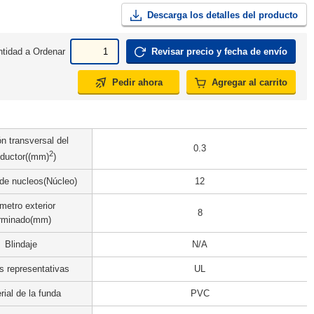
Descarga los detalles del producto
tidad a Ordenar
Revisar precio y fecha de envío
Pedir ahora
Agregar al carrito
n transversal del
0.3
2
ductor((mm)
)
de nucleos(Núcleo)
12
metro exterior
8
rminado(mm)
Blindaje
N/A
 representativas
UL
rial de la funda
PVC