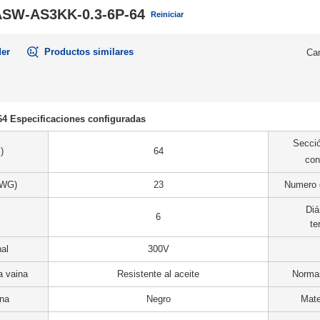
SW-AS3KK-0.3-6P-64
Reiniciar
der
Productos similares
Can
 Especificaciones configuradas
Secció
)
64
con
AWG)
23
Numero 
Diá
6
te
al
300V
a vaina
Resistente al aceite
Normas
ina
Negro
Mate