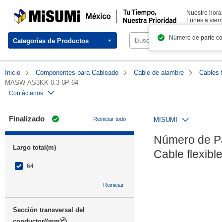
MISUMI México | Tu Tiempo, Nuestra Prioridad
Nuestro horar
Lunes a viern
Número de parte c
Categorías de Productos
Inicio
Componentes para Cableado
Cable de alambre
Cables f
MASW-AS3KK-0.3-6P-64
Contáctanos
Finalizado
Reiniciar todo
MISUMI
Número de P
Largo total(m)
Cable flexib
64
Reiniciar
Sección transversal del
2
conductor((mm)
)