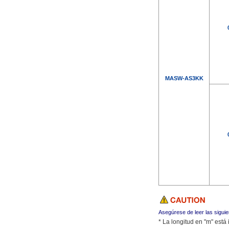
MASW-AS3KK
Asegúrese de leer las sigui
* La longitud en "m" est