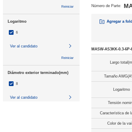
MA
Número de Parte
:
Reiniciar
Agregar a fol
Logaritmo
6
Ver al candidato
MASW-AS3KK-0.3-6P-64
Reiniciar
Largo total(m
Diámetro exterior terminado(mm)
Tamaño AWG(
8
Logaritmo
Ver al candidato
Tensión nomin
Reiniciar
Característica de l
Color de la va
Días para enviar