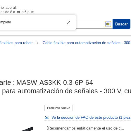
io laboral:
es de 8 a. m. a 6 p. m.
ompleto
Buscar
lexibles para robots
Cable flexible para automatización de señales - 3
arte : MASW-AS3KK-0.3-6P-64

le para automatización de señales - 300 V,
Producto Nuevo
Ve la sección de FAQ de este producto (1 piez
【Recomendamos enfáticamente el uso de c...