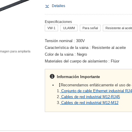
Detalles
Especificaciones
VW-1
ULAWM
Para señal
Resistente al acei
Tensión nominal
300V
Característica de la vaina
Resistente al aceite
magen para ampliarla
Color de la vaina
Negro
Materiales del cuerpo de aislamiento
Flúor
Información Importante
【Recomendamos enfáticamente el uso de c
1.
Conjunto de cable Ethernet industrial RJ4
2.
Cables de red industrial M12-RJ45
3.
Cables de red industrial M12-M12