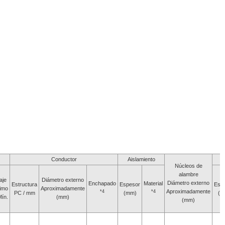
Conductor
Aislamiento
Núcleos de
alambre
aje
Diámetro externo
Diámetro externo
Enchapado
Material
Estructura
Espesor
Esp
imo
Aproximadamente
Aproximadamente
*4
*4
PC / mm
(mm)
(m
Mín.
(mm)
(mm)