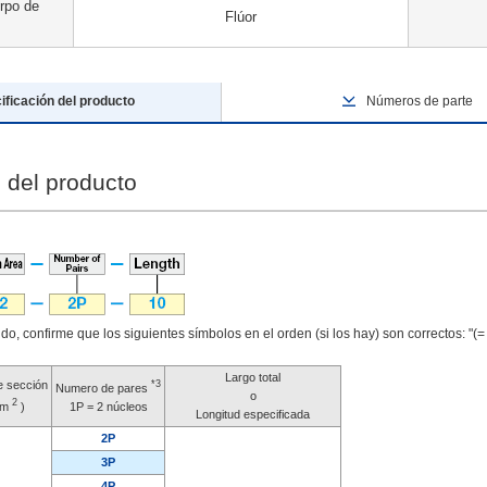
rpo de
Flúor
ificación del producto
Números de parte
 del producto
ido, confirme que los siguientes símbolos en el orden (si los hay) son correctos: "(= pa
Largo total
e sección
*3
Numero de pares
o
2
mm
)
1P = 2 núcleos
Longitud especificada
2P
3P
4P