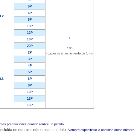
5P
6P
0.2
8P
10P
12P
1
16P
~
20P
100
2P
(Especificar incremento de 1 m)
3P
4P
5P
0.3
6P
8P
10P
12P
16P
entes precauciones cuando realice un pedido.
á incluida en nuestros números de modelo.
Siempre especifique la cantidad como númer