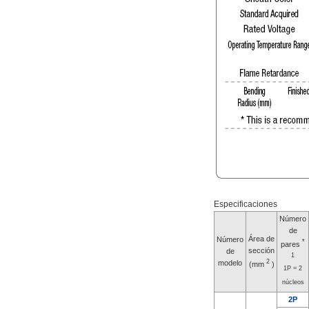
Especificaciones
Número
de
Área de
Número
*
pares
sección
de
1
2
modelo
(mm
)
1P = 2
núcleos
2P