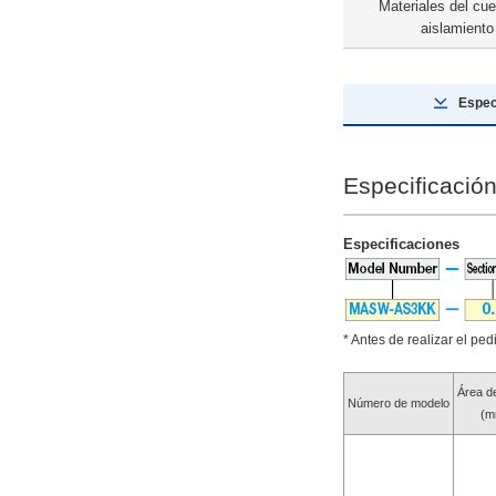
Materiales del cue
Todos
aislamiento
8 día o menos
Espec
Especificación
Especificaciones
* Antes de realizar el ped
Área d
Número de modelo
(