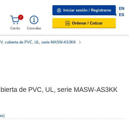
EN
Iniciar sesión / Registrarse
ES
0
Ordenar / Cotizar
Carrito
Consultas
00 V, cubierta de PVC, UL, serie MASW-AS3KK
 cubierta de PVC, UL, serie MASW-AS3KK
as)