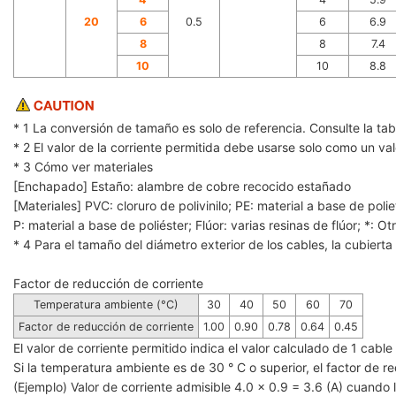
20
6
0.5
6
6.9
8
8
7.4
10
10
8.8
* 1 La conversión de tamaño es solo de referencia. Consulte la t
* 2 El valor de la corriente permitida debe usarse solo como un va
* 3 Cómo ver materiales
[Enchapado] Estaño: alambre de cobre recocido estañado
[Materiales] ‌PVC: cloruro de polivinilo; PE: material a base de polie
P: material a base de poliéster; Flúor: varias resinas de flúor; *: Ot
* 4 Para el tamaño del diámetro exterior de los cables, la cubierta 
Factor de reducción de corriente
Temperatura ambiente (°C)
30
40
50
60
70
Factor de reducción de corriente
1.00
0.90
0.78
0.64
0.45
El valor de corriente permitido indica el valor calculado de 1 cab
Si la temperatura ambiente es de 30 ° C o superior, el factor de red
(Ejemplo) Valor de corriente admisible 4.0 x 0.9 = 3.6 (A) cuand