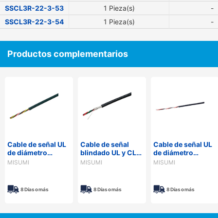
SSCL3R-22-3-53
1 Pieza(s)
-
SSCL3R-22-3-54
1 Pieza(s)
-
Productos complementarios
Cable de señal UL
Cable de señal
Cable de señal UL
de diámetro
blindado UL y CL3
de diámetro
delgado de 300 V
- 300 V, cubierta
delgado de 300 V
MISUMI
MISUMI
MISUMI
- cubierta de PVC,
de PVC, serie UL,
- cubierta de PUR,
modelo
SSCL3RSB
serie SS3FUR
económico, serie
8 Días o más
8 Días o más
8 Días o más
SS300R