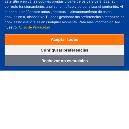
Este sitio web utiliza cookies propias y de terceros para garantizar su
correcto funcionamiento, analizar el tráfico y personalizar el contenido. Al
Cantidad a Ordenar
-
+
hacer clic en "Aceptar todas", aceptas el almacenamiento de estas
cookies en tu dispositivo. Puedes gestionar tus preferencias o rechazar las
Revisar precio y fecha de envío
cookies no esenciales en cualquier momento. Para más información, lee
nuestro:
Aviso de Privacidad
Precio unitario (USD) :
---
Total parcial (USD):
---
(con IVA (USD)) :
---
(con IVA (USD)) :
---
Aceptar todas
(Día estimado de envío) :
---
Pedir ahora
Agregar al carrito
Configurar preferencias
Rechazar no esenciales
Hogar
Categoría
Carro
Iniciar sesión