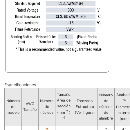
Especificaciones
Tamaño
Acabad
Número
Área de
*4
Número
Número
Trenzado
de
AWG
sección
de
de
Estructura
núcleos
Diámet
Tamaño
2
modelo
núcleos
(Ver figura)
de
(mm
)
extern
*1
alambre
(mm)
2
2
4.1