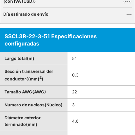
(con IVA (USD))
(
---
)
Día estimado de envío
---
SSCL3R-22-3-51 Especificaciones
configuradas
Largo total(m)
51
Sección transversal del
0.3
2
conductor((mm)
)
Tamaño AWG(AWG)
22
Numero de nucleos(Núcleo)
3
Diámetro exterior
4.6
terminado(mm)