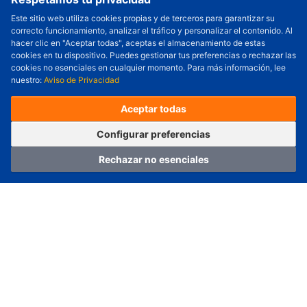
Este sitio web utiliza cookies propias y de terceros para garantizar su
correcto funcionamiento, analizar el tráfico y personalizar el contenido. Al
Cantidad a Ordenar
-
+
hacer clic en "Aceptar todas", aceptas el almacenamiento de estas
cookies en tu dispositivo. Puedes gestionar tus preferencias o rechazar las
Revisar precio y fecha de envío
cookies no esenciales en cualquier momento. Para más información, lee
nuestro:
Aviso de Privacidad
Precio unitario (USD) :
---
Total parcial (USD):
---
(con IVA (USD)) :
---
(con IVA (USD)) :
---
Aceptar todas
(Día estimado de envío) :
---
Pedir ahora
Agregar al carrito
Configurar preferencias
Rechazar no esenciales
Hogar
Categoría
Carro
Iniciar sesión