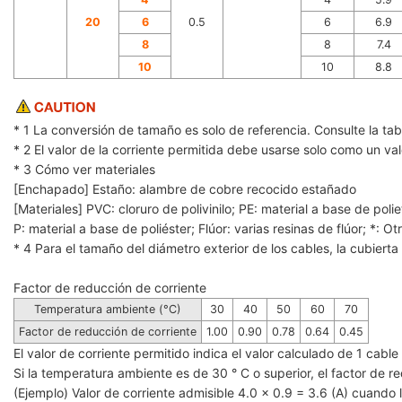
20
6
0.5
6
6.9
8
8
7.4
10
10
8.8
* 1 La conversión de tamaño es solo de referencia. Consulte la t
* 2 El valor de la corriente permitida debe usarse solo como un va
* 3 Cómo ver materiales
[Enchapado] Estaño: alambre de cobre recocido estañado
[Materiales] ‌PVC: cloruro de polivinilo; PE: material a base de polie
P: material a base de poliéster; Flúor: varias resinas de flúor; *: Ot
* 4 Para el tamaño del diámetro exterior de los cables, la cubierta 
Factor de reducción de corriente
Temperatura ambiente (°C)
30
40
50
60
70
Factor de reducción de corriente
1.00
0.90
0.78
0.64
0.45
El valor de corriente permitido indica el valor calculado de 1 cab
Si la temperatura ambiente es de 30 ° C o superior, el factor de red
(Ejemplo) Valor de corriente admisible 4.0 x 0.9 = 3.6 (A) cuand