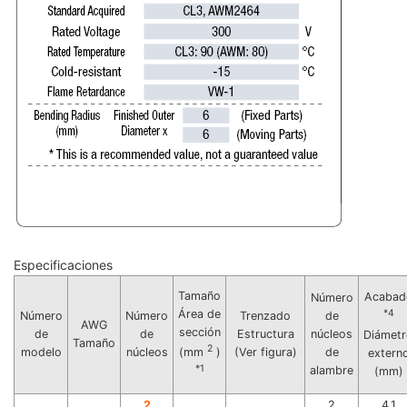
Especificaciones
Tamaño
Acabad
Número
Área de
*4
Número
Número
Trenzado
de
AWG
sección
de
de
Estructura
núcleos
Diámet
Tamaño
2
modelo
núcleos
(Ver figura)
de
(mm
)
extern
*1
alambre
(mm)
2
2
4.1