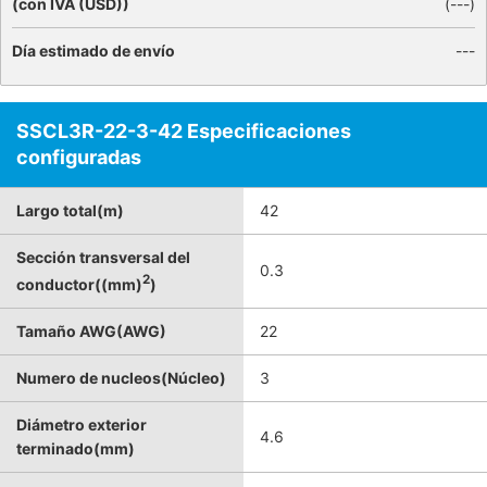
(con IVA (USD))
(
---
)
Día estimado de envío
---
SSCL3R-22-3-42 Especificaciones
configuradas
Largo total(m)
42
Sección transversal del
0.3
2
conductor((mm)
)
Tamaño AWG(AWG)
22
Numero de nucleos(Núcleo)
3
Diámetro exterior
4.6
terminado(mm)