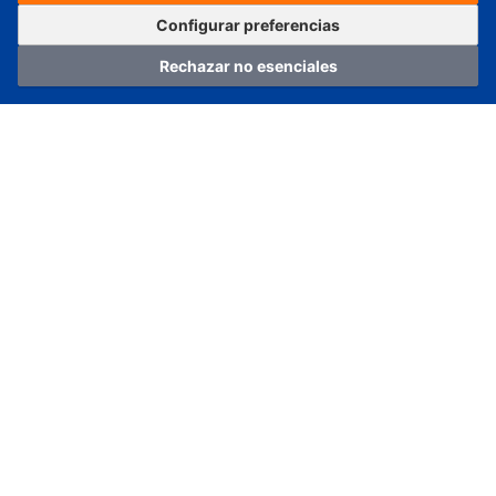
Pedir ahora
Agregar al carrito
Configurar preferencias
Rechazar no esenciales
Hogar
Categoría
Carro
Iniciar sesión