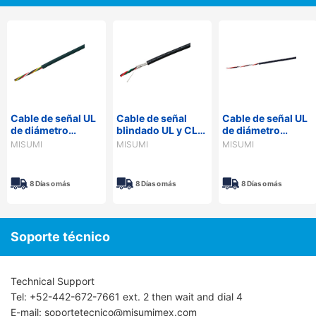
Cable de señal UL
Cable de señal
Cable de señal UL
de diámetro
blindado UL y CL3
de diámetro
delgado de 300 V
- 300 V, cubierta
delgado de 300 V
MISUMI
MISUMI
MISUMI
- cubierta de PVC,
de PVC, serie UL,
- cubierta de PUR,
modelo
SSCL3RSB
serie SS3FUR
económico, serie
8 Días o más
8 Días o más
8 Días o más
SS300R
Soporte técnico
Technical Support
Tel: +52-442-672-7661 ext. 2 then wait and dial 4
E-mail: soportetecnico@misumimex.com