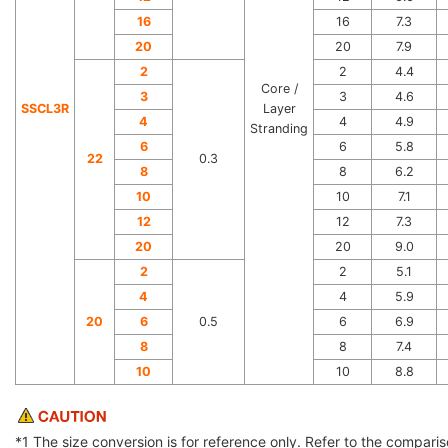
16
16
7.3
20
20
7.9
2
2
4.4
Core /
3
3
4.6
SSCL3R
Layer
4
4
4.9
Stranding
6
6
5.8
22
0.3
8
8
6.2
10
10
7.1
12
12
7.3
20
20
9.0
2
2
5.1
4
4
5.9
20
6
0.5
6
6.9
8
8
7.4
10
10
8.8
*1 The size conversion is for reference only. Refer to the compari