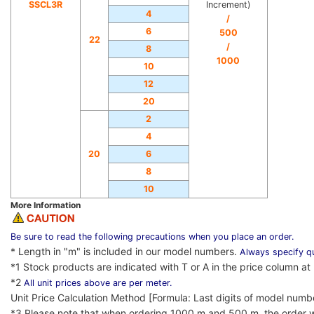
SSCL3R
Increment)
4
/
6
500
22
/
8
1000
10
12
20
2
4
20
6
8
10
More Information
Be sure to read the following precautions when you place an order.
* Length in "m" is included in our model numbers.
Always specify qu
*1 Stock products are indicated with T or A in the price column at 
*2
All unit prices above are per meter.
Unit Price Calculation Method [Formula: Last digits of model numb
*3 Please note that when ordering 1000 m and 500 m, the order wi