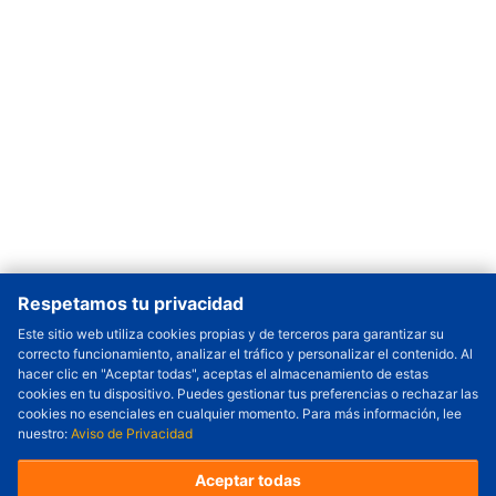
Respetamos tu privacidad
Este sitio web utiliza cookies propias y de terceros para garantizar su
correcto funcionamiento, analizar el tráfico y personalizar el contenido. Al
Cantidad a Ordenar
-
+
hacer clic en "Aceptar todas", aceptas el almacenamiento de estas
cookies en tu dispositivo. Puedes gestionar tus preferencias o rechazar las
Revisar precio y fecha de envío
cookies no esenciales en cualquier momento. Para más información, lee
nuestro:
Aviso de Privacidad
Precio unitario (USD) :
---
Total parcial (USD):
---
(con IVA (USD)) :
---
(con IVA (USD)) :
---
Aceptar todas
(Día estimado de envío) :
---