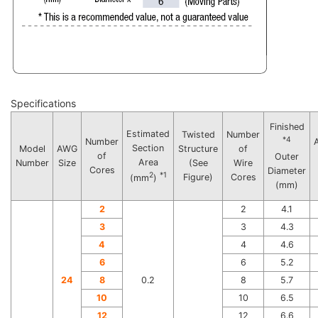
Specifications
Finished
Estimated
Twisted
Number
*4
Number
Section
Model
AWG
Structure
of
of
Outer
Area
Number
Size
(See
Wire
Cores
Diameter
2
*1
Figure)
Cores
(mm
)
(mm)
2
2
4.1
3
3
4.3
4
4
4.6
6
6
5.2
24
8
0.2
8
5.7
10
10
6.5
12
12
6.6