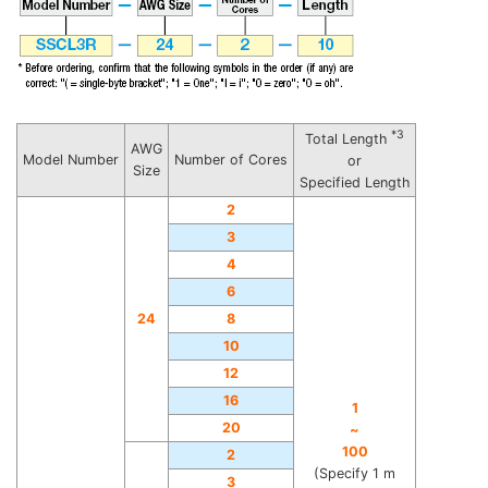
*3
Total Length
AWG
Model Number
Number of Cores
or
Size
Specified Length
2
3
4
6
24
8
10
12
16
1
20
~
100
2
(Specify 1 m
3