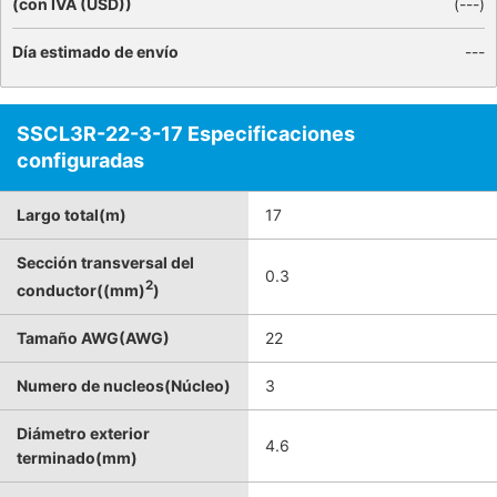
(con IVA (USD))
(
---
)
Día estimado de envío
---
SSCL3R-22-3-17 Especificaciones
configuradas
Largo total(m)
17
Sección transversal del
0.3
2
conductor((mm)
)
Tamaño AWG(AWG)
22
Numero de nucleos(Núcleo)
3
Diámetro exterior
4.6
terminado(mm)