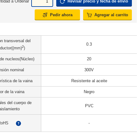
tidad a Ordenar
Revisar precio y fecha de envío
Pedir ahora
Agregar al carrito
n transversal del
0.3
2
ductor((mm)
)
de nucleos(Núcleo)
20
nsión nominal
300V
rística de la vaina
Resistente al aceite
or de la vaina
Negro
les del cuerpo de
PVC
aislamiento
RoHS
-
?