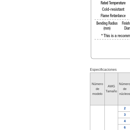
Especificaciones
Número
Númer
AWG
de
de
Tamaño
modelo
núcleo
2
3
4
6