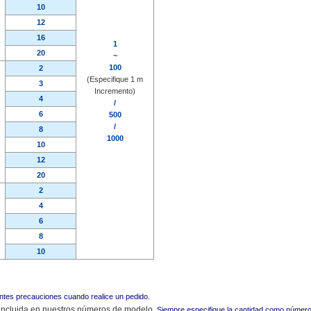
10
12
16
1
20
~
100
2
(Especifique 1 m
3
Incremento)
4
/
6
500
/
8
1000
10
12
20
2
4
6
8
10
entes precauciones cuando realice un pedido.
á incluida en nuestros números de modelo.
Siempre especifique la cantidad como númer