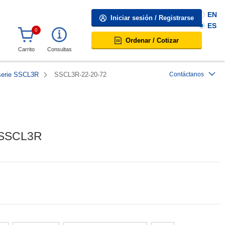
EN
Iniciar sesión / Registrarse
ES
0
Ordenar / Cotizar
Carrito
Consultas
 serie SSCL3R
SSCL3R-22-20-72
Contáctanos
e SSCL3R