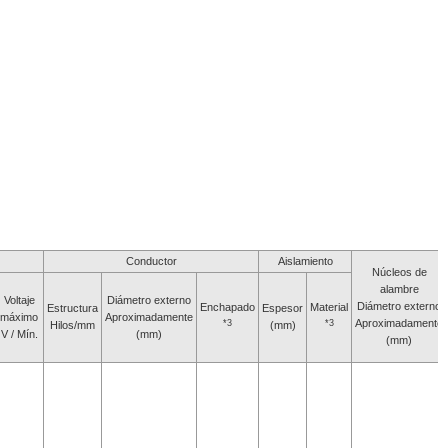
Conductor
Aislamiento
Núcleos de
alambre
Voltaje
Diámetro externo
Diámetro externo
Enchapado
Material
Estructura
Espesor
máximo
Aproximadamente
Aproximadamente
*3
*3
Hilos/mm
(mm)
V / Mín.
(mm)
(mm)