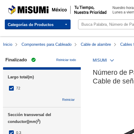
MISUMI México | Tu Tiempo, Nuestra Prioridad
Nuestro horar
Lunes a viern
Categorías de Productos
Inicio
Componentes para Cableado
Cable de alambre
Cables f
Finalizado
Reiniciar todo
MISUMI
Número de Pa
Largo total(m)
Cable de señ
72
Reiniciar
Sección transversal del
2
conductor((mm)
)
0.3