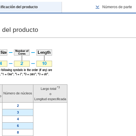
ificación del producto
Números de parte
 del producto
*3
Largo total
Número de núcleos
o
o
Longitud especificada
2
3
4
6
8