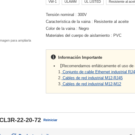
VW-1
ULAWM
UL LISTED
Resistente al acei
Tensión nominal
300V
Característica de la vaina
Resistente al aceite
Color de la vaina
Negro
Materiales del cuerpo de aislamiento
PVC
magen para ampliarla
Información Importante
【Recomendamos enfáticamente el uso de c
1.
Conjunto de cable Ethernet industrial RJ4
2.
Cables de red industrial M12-RJ45
3.
Cables de red industrial M12-M12
CL3R-22-20-72
Reiniciar