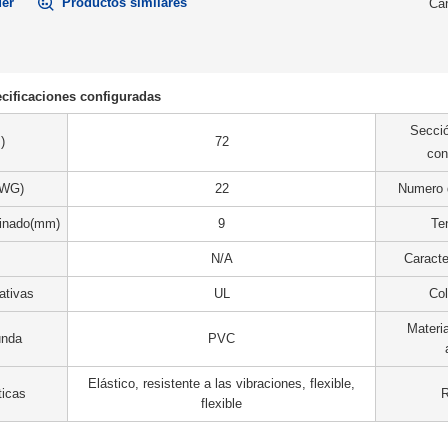
der
Productos similares
Can
cificaciones configuradas
Secció
)
72
con
AWG)
22
Numero 
minado(mm)
9
Te
N/A
Caracte
ativas
UL
Col
Materia
unda
PVC
Elástico, resistente a las vibraciones, flexible,
ticas
flexible