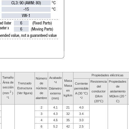
Propiedades eléctricas
Tamaño
Acabado
Número
Masa
Resistencia
Propiedades
Área de
*4
o
Trenzado
de
Corriente
Masa
del
de
sección
Estructura
núcleos
Diámetro
permisible
en
conductor
aislamiento
2
(mm
)
s
(Ver figura)
de
externo
A (30 °C)
kg/km
Ω/km
MΩkm (20 °
*1
alambre
(mm)
*2
(20°C)
C)
2
4.1
21
4.0
3
4.3
32
3.4
4
4.6
35
3.0
6
5.2
42
2.5