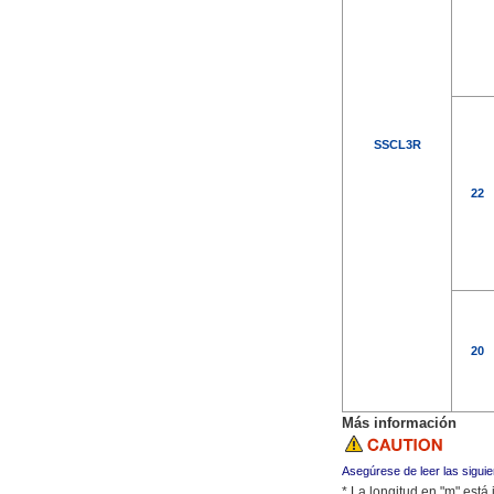
SSCL3R
22
20
Más información
Asegúrese de leer las sigui
* La longitud en "m" est